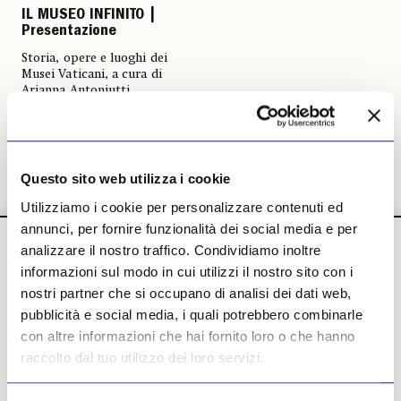
IL MUSEO INFINITO |
Presentazione
Storia, opere e luoghi dei
Musei Vaticani, a cura di
Arianna Antoniutti
Barbara Jatta
01 febbraio 2021
Questo sito web utilizza i cookie
Utilizziamo i cookie per personalizzare contenuti ed
annunci, per fornire funzionalità dei social media e per
analizzare il nostro traffico. Condividiamo inoltre
informazioni sul modo in cui utilizzi il nostro sito con i
nostri partner che si occupano di analisi dei dati web,
pubblicità e social media, i quali potrebbero combinarle
IL NUMERO
IL NUMERO
IL NUMERO
IL NUMERO
con altre informazioni che hai fornito loro o che hanno
DI LUGLIO-
DI LUGLIO-
DI LUGLIO-
DI LUGLIO-
raccolto dal tuo utilizzo dei loro servizi.
AGOSTO 2026
AGOSTO 2026
AGOSTO 2026
AGOSTO 2026
in edicola
in edicola
in edicola
in edicola