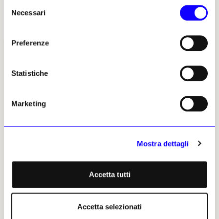
Selezione
Necessari
del
consenso
Preferenze
Statistiche
I LUOGHI E LE OPERE
ECONOMIA
Archeologia
Fiere e Gallerie
Marketing
Restauro e Tutela
Antiquari
Musei e Fondazioni
Aste
Turismo Culturale
Arte & Imprese
Mostra dettagli
Mercato
Accetta tutti
ALTRE SEZIONI
GLI STRUMENTI
Libri
Il calendario delle mostre
Accetta selezionati
Opinioni & Rubriche
Il calendario delle aste | Le
rilevazioni