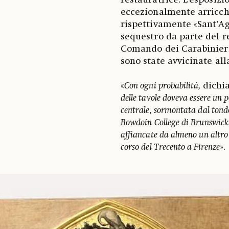
restauratrice. L’esposizio
eccezionalmente arricchi
rispettivamente «Sant’Ag
sequestro da parte del r
Comando dei Carabinieri
sono state avvicinate al
«
Con ogni probabilità,
dichia
delle tavole doveva essere un p
centrale, sormontata dal tond
Bowdoin College di Brunswick n
affiancate da almeno un altro 
corso del Trecento a Firenze
».