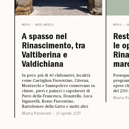
NEWS
ARTE ANTICA
NEWS
A
A spasso nel
Rest
Rinascimento, tra
le o
Valtiberina e
Rin
Valdichiana
mar
In poco più di 40 chilometri, località
Prosegue
come Castiglion Fiorentino, Citerna,
programm
Monterchi e Sansepolcro conservano in
opere ch
chiese, pievi e palazzi i capolavori di
del 2016
Piero della Francesca, Donatello, Luca
Marta Pa
Signorelli, Rosso Fiorentino,
Bartolomeo della Gatta e molti altri
Marta Paraventi
20 aprile 2025