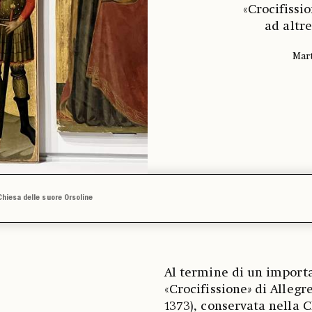
«Crocifissi
ad altr
Mart
Chiesa delle suore Orsoline
Al termine di un importa
«Crocifissione
»
di Allegr
1373), conservata nella 