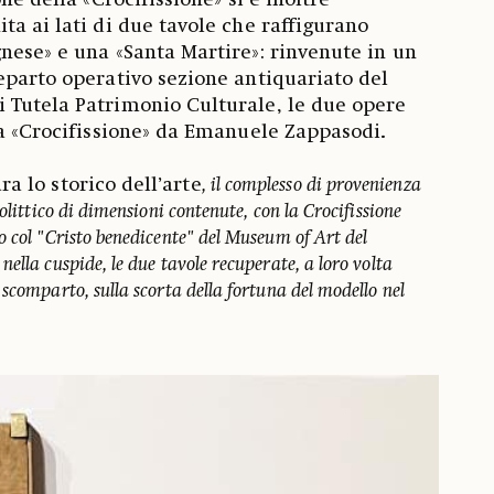
ne della «Crocifissione» si è inoltre
ta ai lati di due tavole che raffigurano
nese» e una «Santa Martire»: rinvenute in un
eparto operativo sezione antiquariato del
 Tutela Patrimonio Culturale, le due opere
la «Crocifissione» da Emanuele Zappasodi
.
ra lo storico dell’arte
, il complesso di provenienza
olittico di dimensioni contenute, con la Crocifissione
o col "Cristo benedicente" del Museum of Art del
ella cuspide, le due tavole recuperate, a loro volta
scomparto, sulla scorta della fortuna del modello nel