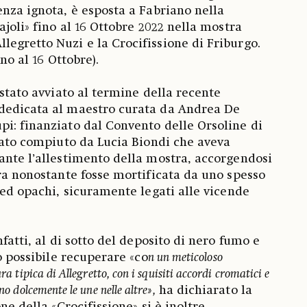
enza ignota, è esposta a Fabriano nella
ajoli» fino al 16 Ottobre 2022 nella mostra
egretto Nuzi e la Crocifissione di Friburgo.
ino al 16 Ottobre).
 stato avviato al termine della recente
dedicata al maestro curata da Andrea De
i: finanziato dal Convento delle Orsoline di
stato compiuto da Lucia Biondi che aveva
ante l’allestimento della mostra, accorgendosi
ura nonostante fosse mortificata da uno spesso
 ed opachi, sicuramente legati alle vicende
nfatti, al di sotto del deposito di nero fumo e
to possibile recuperare «co
n un meticoloso
ura tipica di Allegretto, con i squisiti accordi cromatici e
ano dolcemente le une nelle altre»,
ha dichiarato la