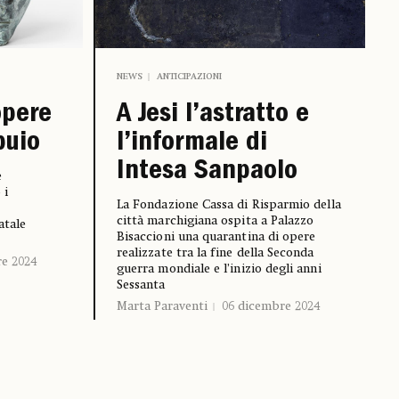
NEWS
ANTICIPAZIONI
opere
A Jesi l’astratto e
buio
l’informale di
Intesa Sanpaolo
e
 i
La Fondazione Cassa di Risparmio della
città marchigiana ospita a Palazzo
atale
Bisaccioni una quarantina di opere
realizzate tra la fine della Seconda
re 2024
guerra mondiale e l’inizio degli anni
Sessanta
Marta Paraventi
06 dicembre 2024