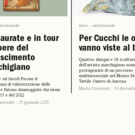
NTICIPAZIONI
NEWS
ANTICIPAZIONI
aurate e in tour
Per Cucchi le 
pere del
vanno viste al 
ascimento
Quattro disegni e 38 scultur
dell’artista marchigiano sono
chigiano
protagonisti di un percorso
multisensoriale nel Museo St
 ad Ascoli Piceno il
Tattile Omero di Ancona
a di valorizzazione delle
Marta Paraventi
16 dicemb
e furono danneggiate dai sismi
-17 e del 2022
raventi
15 gennaio 2025