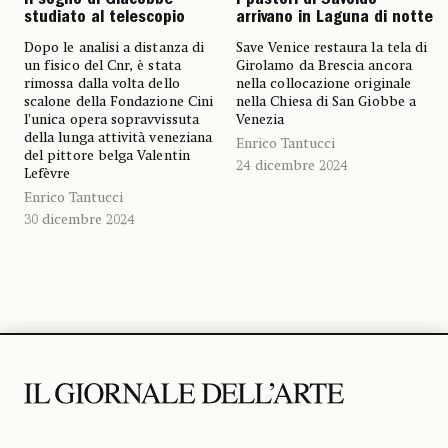
Il sogno di Giacobbe
I pastori di Savoldo
studiato al telescopio
arrivano in Laguna di notte
Dopo le analisi a distanza di
Save Venice restaura la tela di
un fisico del Cnr, è stata
Girolamo da Brescia ancora
rimossa dalla volta dello
nella collocazione originale
scalone della Fondazione Cini
nella Chiesa di San Giobbe a
l’unica opera sopravvissuta
Venezia
della lunga attività veneziana
Enrico Tantucci
del pittore belga Valentin
24 dicembre 2024
Lefèvre
Enrico Tantucci
30 dicembre 2024