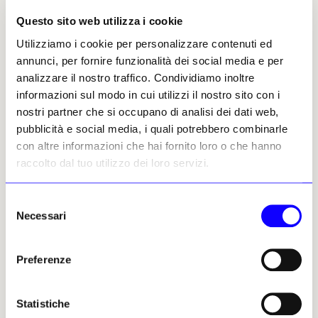
Palazzo Ziani, sempre acquistati dal Comune
ed entrambi in cerca di ricollocazione. Il
Questo sito web utilizza i cookie
primo, di origine cinquecentesca, già sede di
Utilizziamo i cookie per personalizzare contenuti ed
Venis, la società informatica del Comune, con
annunci, per fornire funzionalità dei social media e per
affreschi e decorazioni a stucco del primo
analizzare il nostro traffico. Condividiamo inoltre
Ottocento; il secondo, seicentesco, affacciato
informazioni sul modo in cui utilizzi il nostro sito con i
lungo Fondamenta San Lorenzo, ospitava la
nostri partner che si occupano di analisi dei dati web,
sede di Insula, la società comunale di
pubblicità e social media, i quali potrebbero combinarle
manutenzione urbana, venduto per
con altre informazioni che hai fornito loro o che hanno
risistemare un po’ i conti della società.
raccolto dal tuo utilizzo dei loro servizi.
E sempre Cassa Depositi e Prestiti ha invece
Selezione
acquistato dalla Regione lo splendido ma
Necessari
del
fatiscente (perché mai restaurato) Palazzo
consenso
Venier-Manfrin, lungo il canale di Cannaregio.
Di origine cinquecentesca, ma ricostruito nel
Preferenze
Settecento ancora dall’architetto Andrea
Tirali, con all’interno gli affreschi d’epoca di
Statistiche
Giuseppe Zais e Giovan Battista Mingardi.