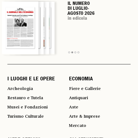
IL NUMERO
IL NUMERO
IL NUMERO
IL NUMERO
DI LUGLIO-
DI LUGLIO-
DI LUGLIO-
DI LUGLIO-
AGOSTO 2026
AGOSTO 2026
AGOSTO 2026
AGOSTO 2026
in edicola
in edicola
in edicola
in edicola
I LUOGHI E LE OPERE
ECONOMIA
Archeologia
Fiere e Gallerie
Restauro e Tutela
Antiquari
Musei e Fondazioni
Aste
Turismo Culturale
Arte & Imprese
Mercato