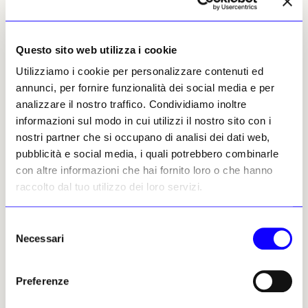
spazieranno dalla conservazione della
fotografia come oggetto d’arte nel 2022,
all’immagine in movimento per il 2023, fino
Questo sito web utilizza i cookie
ad arrivare alle opere d’arte prodotte
digitalmente nel 2024.
Utilizziamo i cookie per personalizzare contenuti ed
annunci, per fornire funzionalità dei social media e per
Se emerge in questo caso l’interesse per un
analizzare il nostro traffico. Condividiamo inoltre
prodotto visivo sempre più smaterializzato, il
informazioni sul modo in cui utilizzi il nostro sito con i
seminario internazionale organizzato per il 13
nostri partner che si occupano di analisi dei dati web,
e il 14 dicembre da Faf Toscana (Fondazione
pubblicità e social media, i quali potrebbero combinarle
Alinari per la Fotografia in collaborazione con
con altre informazioni che hai fornito loro o che hanno
l’Opificio delle Pietre Dure di Firenze), si
raccolto dal tuo utilizzo dei loro servizi.
concentrava sulla fotografia come pezzo
unico.
Selezione
Necessari
del
Intitolato «Unicum. La fotografia nell’era della
consenso
sua non-riproducibilità tecnica» e realizzato
Preferenze
grazie al bando Strategia Fotografia 2020 e al
supporto di Fondazione CR di Firenze, il