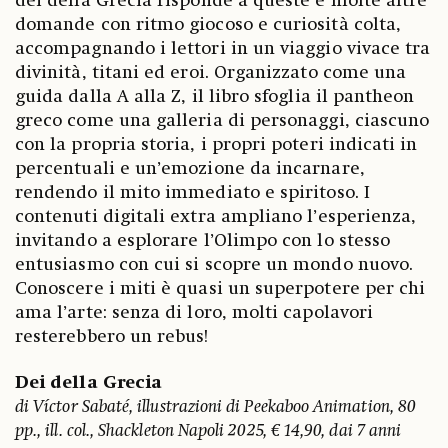
dei della Grecia risponde a queste e molte altre
domande con ritmo giocoso e curiosità colta,
accompagnando i lettori in un viaggio vivace tra
divinità, titani ed eroi. Organizzato come una
guida dalla A alla Z, il libro sfoglia il pantheon
greco come una galleria di personaggi, ciascuno
con la propria storia, i propri poteri indicati in
percentuali e un’emozione da incarnare,
rendendo il mito immediato e spiritoso. I
contenuti digitali extra ampliano l’esperienza,
invitando a esplorare l’Olimpo con lo stesso
entusiasmo con cui si scopre un mondo nuovo.
Conoscere i miti è quasi un superpotere per chi
ama l’arte: senza di loro, molti capolavori
resterebbero un rebus!
Dei della Grecia
di Víctor Sabaté, illustrazioni di Peekaboo Animation, 80
pp., ill. col., Shackleton Napoli 2025, € 14,90, dai 7 anni