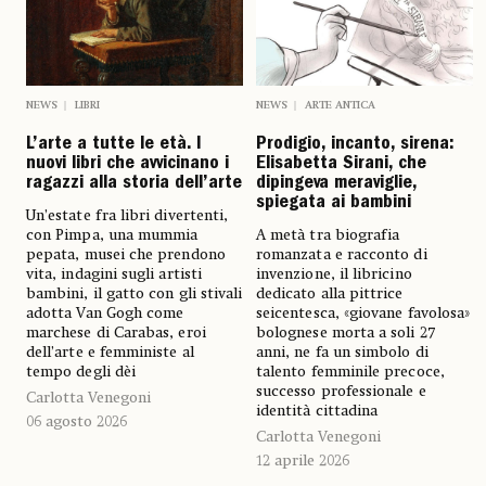
NEWS
ARTE ANTICA
NEWS
LIBRI
Prodigio, incanto, sirena:
L’arte a tutte le età. I
Elisabetta Sirani, che
nuovi libri che avvicinano i
dipingeva meraviglie,
ragazzi alla storia dell’arte
spiegata ai bambini
Un’estate fra libri divertenti,
A metà tra biografia
con Pimpa, una mummia
romanzata e racconto di
pepata, musei che prendono
invenzione, il libricino
vita, indagini sugli artisti
dedicato alla pittrice
bambini, il gatto con gli stivali
seicentesca, «giovane favolosa»
adotta Van Gogh come
bolognese morta a soli 27
marchese di Carabas, eroi
anni, ne fa un simbolo di
dell’arte e femministe al
talento femminile precoce,
tempo degli dèi
successo professionale e
Carlotta Venegoni
identità cittadina
06 agosto 2026
Carlotta Venegoni
12 aprile 2026