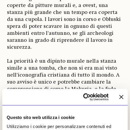
coperte da pitture murali e, a ovest, una
stanza più grande che un tempo era coperta
da una cupola. I lavori sono in corso e Obłuski
spera di poter scavare in ognuno di questi
ambienti entro l’autunno, se gli archeologi
saranno in grado di riprendere il lavoro in
sicurezza.
La priorità è un dipinto murale nella stanza
simile a una tomba, che non si era mai visto
nell’iconografia cristiana di tutto il mondo. A
suo avviso è unico e potrebbe cambiare la
comprensione di come la Makuria, e la fede
cristiana nel suo complesso, sia cresciuta e
poi decaduta in quello che oggi è il moderno
Sudan. «
La maggior parte degli studiosi del periodo
bizantino e dell’arte di quest’epoca trascura la civiltà
Questo sito web utilizza i cookie
nubiana in quanto periferia africana che invece
Utilizziamo i cookie per personalizzare contenuti ed