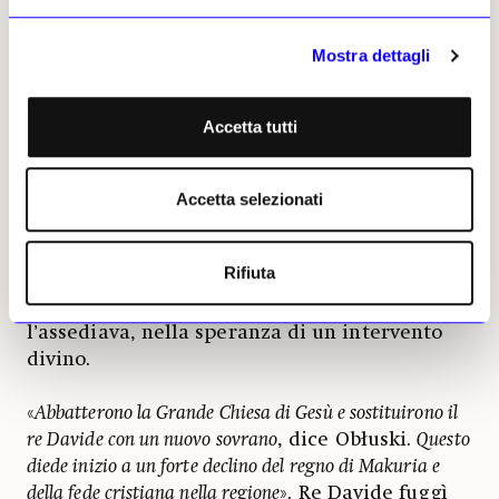
fine del regno. Nel 1275 decise di sferrare un
attacco all’Egitto, per ragioni sconosciute.
Mostra dettagli
L’esercito mamelucco egiziano si vendicò
invadendo la Nubia e, nel 1276, l’antica
Dongola fu saccheggiata per la prima volta
Accetta tutti
nella sua storia. Secondo Obłuski il dipinto
può essere datato con precisione al momento
in cui l’esercito mamelucco arrivò nell’antica
Accetta selezionati
Dongola nel 1276, facendo scempio della sua
gente e della sua cultura. Era stato creato
Rifiuta
presumibilmente mentre l’esercito
mamelucco si avvicinava alla città, o mentre
l’assediava, nella speranza di un intervento
divino.
«
Abbatterono la Grande Chiesa di Gesù e sostituirono il
re Davide con un nuovo sovrano
, dice Obłuski.
Questo
diede inizio a un forte declino del regno di Makuria e
della fede cristiana nella regione
». Re Davide fuggì