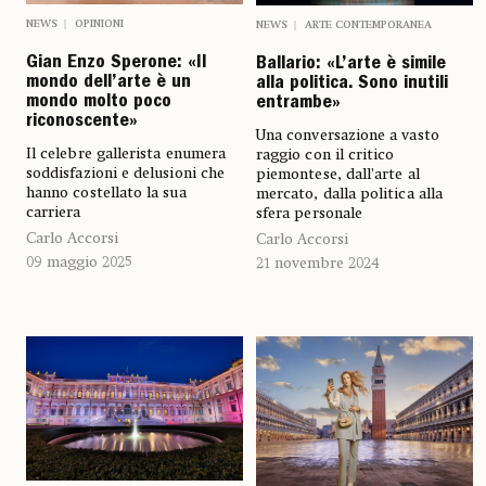
NEWS
OPINIONI
NEWS
ARTE CONTEMPORANEA
Gian Enzo Sperone: «Il
Ballario: «L’arte è simile
mondo dell’arte è un
alla politica. Sono inutili
mondo molto poco
entrambe»
riconoscente»
Una conversazione a vasto
Il celebre gallerista enumera
raggio con il critico
soddisfazioni e delusioni che
piemontese, dall’arte al
hanno costellato la sua
mercato, dalla politica alla
carriera
sfera personale
Carlo Accorsi
Carlo Accorsi
09 maggio 2025
21 novembre 2024