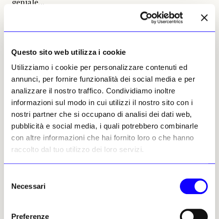
geniale...
C’è una grande polemica nel mondo del restauro su
queste forzature interpretative, ma ci saranno sempre.
La moda oggi è prodotta ai quattro angoli del mondo e,
Questo sito web utilizza i cookie
come anche nel design dell’automobile, c’è una specie di
omologazione. L’omologazione è una delle caratteristiche
Utilizziamo i cookie per personalizzare contenuti ed
del nostro tempo a livello planetario: si beve Coca-Cola
annunci, per fornire funzionalità dei social media e per
dovunque, si mettono vestiti di Zara dovunque e tutto il
analizzare il nostro traffico. Condividiamo inoltre
vernacolo viene spazzato via senza pietà.
informazioni sul modo in cui utilizzi il nostro sito con i
nostri partner che si occupano di analisi dei dati web,
pubblicità e social media, i quali potrebbero combinarle
con altre informazioni che hai fornito loro o che hanno
raccolto dal tuo utilizzo dei loro servizi.
Dovreste sottotitolare il nuovo San Carlo
Selezione
Necessari
«Shopping di disintossicazione».
del
consenso
Lo è.
Preferenze