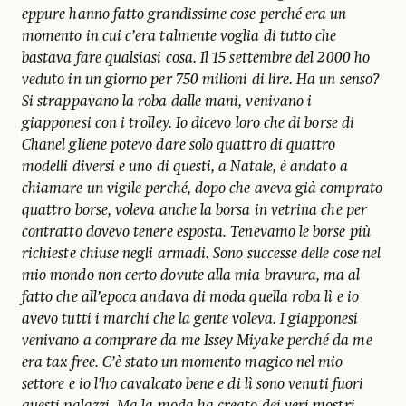
eppure hanno fatto grandissime cose perché era un
momento in cui c’era talmente voglia di tutto che
bastava fare qualsiasi cosa. Il 15 settembre del 2000 ho
veduto in un giorno per 750 milioni di lire. Ha un senso?
Si strappavano la roba dalle mani, venivano i
giapponesi con i trolley. Io dicevo loro che di borse di
Chanel gliene potevo dare solo quattro di quattro
modelli diversi e uno di questi, a Natale, è andato a
chiamare un vigile perché, dopo che aveva già comprato
quattro borse, voleva anche la borsa in vetrina che per
contratto dovevo tenere esposta. Tenevamo le borse più
richieste chiuse negli armadi. Sono successe delle cose nel
mio mondo non certo dovute alla mia bravura, ma al
fatto che all’epoca andava di moda quella roba lì e io
avevo tutti i marchi che la gente voleva. I giapponesi
venivano a comprare da me Issey Miyake perché da me
era tax free. C’è stato un momento magico nel mio
settore e io l’ho cavalcato bene e di lì sono venuti fuori
questi palazzi. Ma la moda ha creato dei veri mostri.