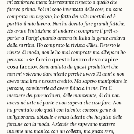
mi sembrava meno interessante rispetto a quello che
facevo prima. Poi mi sono inventata delle cose, mi sono
comprata un negozio, ho fatto dei salti mortali ed è
partito il mio lavoro. Non ho dovuto fare grandi fatiche.
Ho avuto l’intuizione di andare a comprare il prêt-à-
porter a Parigi quando ancora in Italia la gente andava
dalla sartina. Ho comprato la rivista «Elle». Detesto le
riviste di moda, non le ho mai comprate ma all’epoca ho
pensato: «
Se faccio questo lavoro devo capire
cosa faccio
». Sono andata da questi produttori che
non mi volevano dare niente perché avevo 21 anni e non
avevo una lira e nessun credito. Ma sapevo manipolare le
persone, convincerle ad avere fiducia in me. Era il
mestiere dei parrucchieri, delle mantenute, di chi non
aveva né arte né parte e non sapeva che cosa fare. Non
ha premiato solo quelli con talento; conosco gente di
un’ignoranza abissale e senza talento che ha fatto delle
fortune con la moda. Aziende che sapevano mettere
insieme una manica con un colletto, ma gusto zero,