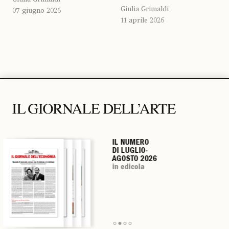
Giulia Grimaldi
07 giugno 2026
11 aprile 2026
IL NUMERO
IL NUMERO
IL NUMERO
IL NUMERO
DI LUGLIO-
DI LUGLIO-
DI LUGLIO-
DI LUGLIO-
AGOSTO 2026
AGOSTO 2026
AGOSTO 2026
AGOSTO 2026
in edicola
in edicola
in edicola
in edicola