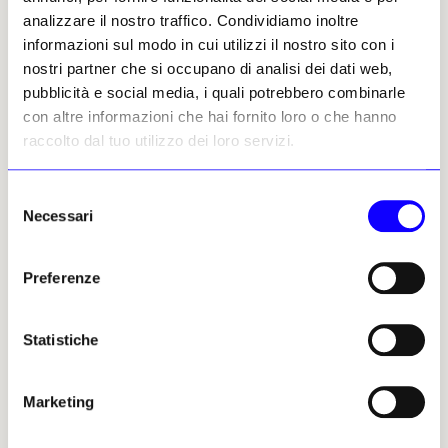
Altri articoli dell'autore
analizzare il nostro traffico. Condividiamo inoltre
informazioni sul modo in cui utilizzi il nostro sito con i
nostri partner che si occupano di analisi dei dati web,
pubblicità e social media, i quali potrebbero combinarle
con altre informazioni che hai fornito loro o che hanno
raccolto dal tuo utilizzo dei loro servizi.
Selezione
NEWS
ANTICIPAZIONI
NEWS
ANTICIPAZIONI
Necessari
del
Athens Photo Festival
Tutto deve cambiare e si
consenso
2026: una prospettiva più
parte dalla Biennale di
Preferenze
ampia sulla fotografia
Salonicco
Al Benaki Museum / Pireos 138
La nona edizione della mostra
70 artisti provenienti da 30
d’arte contemporanea,
Statistiche
Paesi espongono non solo
intitolata «Everything must
scatti fotografici, ma anche
change», riunisce opere che
installazioni, libri d’artista,
sono esempi pratici di
oggetti e testi
resistenza, ma anche lavori
Marketing
poetici e visionari
Giulia Grimaldi
Giulia Grimaldi
03 luglio 2026