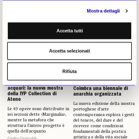
08 giugno 2026
Mostra dettagli
Accetta tutti
Accetta selezionati
Rifiuta
NEWS
ANTICIPAZIONI
NEWS
ANTICIPAZIONI
Mappe prese in prestito e
Anozero’26 porta a
acquari: la nuova mostra
Coimbra una biennale di
della IYP Collection di
anarchia organizzata
Atene
La nuova edizione della mostra
Le 49 opere sono distribuite in
portoghese d’arte
sei sezioni dette «Marginalia»,
contemporanea esplora i gesti
mentre la metafora che
del tenere, del dare e del
struttura l’intero progetto è
ricevere come condizioni
quella dell’acquario
fondamentali della pratica
artistica e della vita sociale
Giulia Grimaldi