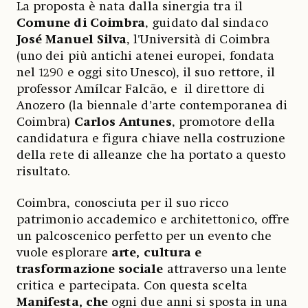
La proposta è nata dalla sinergia tra il
Comune di Coimbra
, guidato dal sindaco
José Manuel Silva
, l'Università di Coimbra
(uno dei più antichi atenei europei, fondata
nel 1290 e oggi sito Unesco), il suo rettore, il
professor Amílcar Falcão, e il direttore di
Anozero (la biennale d’arte contemporanea di
Coimbra)
Carlos Antunes
, promotore della
candidatura e figura chiave nella costruzione
della rete di alleanze che ha portato a questo
risultato.
Coimbra, conosciuta per il suo ricco
patrimonio accademico e architettonico, offre
un palcoscenico perfetto per un evento che
vuole esplorare
arte, cultura e
trasformazione sociale
attraverso una lente
critica e partecipata. Con questa scelta
Manifesta, che
ogni due anni si sposta in una