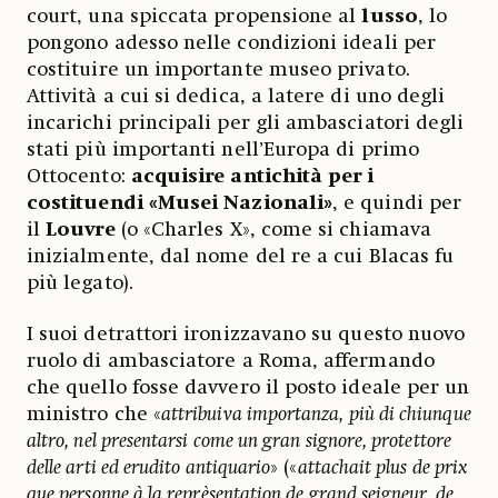
court, una spiccata propensione al
lusso
, lo
pongono adesso nelle condizioni ideali per
costituire un importante museo privato.
Attività a cui si dedica, a latere di uno degli
incarichi principali per gli ambasciatori degli
stati più importanti nell’Europa di primo
Ottocento:
acquisire antichità per i
costituendi «Musei Nazionali»
, e quindi per
il
Louvre
(o «Charles X», come si chiamava
inizialmente, dal nome del re a cui Blacas fu
più legato).
I suoi detrattori ironizzavano su questo nuovo
ruolo di ambasciatore a Roma, affermando
che quello fosse davvero il posto ideale per un
ministro che «
attribuiva importanza, più di chiunque
altro, nel presentarsi come un gran signore, protettore
delle arti ed erudito antiquario
» («
attachait plus de prix
que personne à la reprèsentation de grand seigneur, de