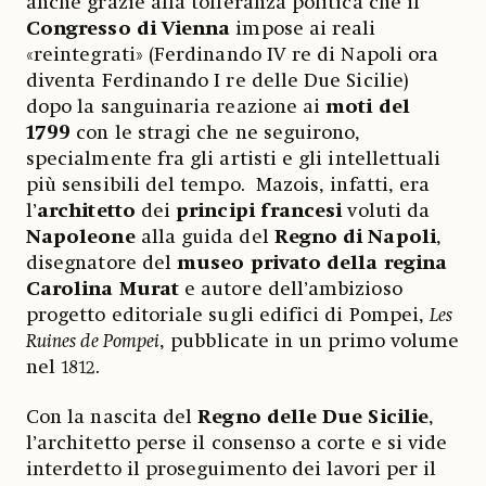
anche grazie alla tolleranza politica che il
Congresso di Vienna
impose ai reali
«reintegrati» (Ferdinando IV re di Napoli ora
diventa Ferdinando I re delle Due Sicilie)
dopo la sanguinaria reazione ai
moti del
1799
con le stragi che ne seguirono,
specialmente fra gli artisti e gli intellettuali
più sensibili del tempo. Mazois, infatti, era
l’
architetto
dei
principi francesi
voluti da
Napoleone
alla guida del
Regno di Napoli
,
disegnatore del
museo privato della regina
Carolina Murat
e autore dell’ambizioso
progetto editoriale sugli edifici di Pompei,
Les
Ruines de Pompei
, pubblicate in un primo volume
nel 1812.
Con la nascita del
Regno delle Due Sicilie
,
l’architetto perse il consenso a corte e si vide
interdetto il proseguimento dei lavori per il