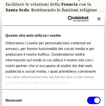
facilitare le relazioni della
Francia
con la
Santa Sede
. Restituendo le funzioni religiose
del complesso e cedendo alla Chiesa di Roma
alcuni terreni pertinenti alla Villa, sul Pincio,
conquista definitivamente il papa. Questa
operazione, che evidenzia le sue straordinarie
Questo sito web utilizza i cookie
capacità diplomatiche e umane, lo rende d’un
Utilizziamo i cookie per personalizzare contenuti ed
tratto il personaggio di spicco nella vita
annunci, per fornire funzionalità dei social media e per
culturale romana, offrendogli quel prestigio
analizzare il nostro traffico. Condividiamo inoltre
necessario alla costituzione di una collezione
informazioni sul modo in cui utilizzi il nostro sito con i
privata d’arte e antichità tra le più importanti
nostri partner che si occupano di analisi dei dati web,
del suo tempo.
pubblicità e social media, i quali potrebbero combinarle
con altre informazioni che hai fornito loro o che hanno
Mazois, che Blacas aveva voluto anche per
raccolto dal tuo utilizzo dei loro servizi.
ristrutturare a tempo di record il
Palazzo
arcivescovile di Reims
,
dove fu incoronato
proprio Carlo X
, ideatore di notevoli novità
Selezione
Necessari
urbanistiche a Parigi e autore del famoso
del