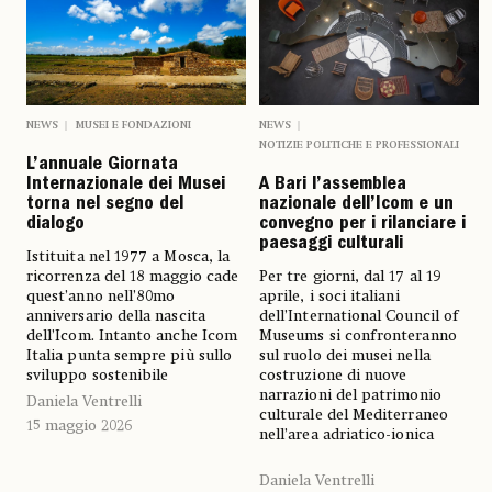
NEWS
MUSEI E FONDAZIONI
NEWS
NOTIZIE POLITICHE E PROFESSIONALI
L’annuale Giornata
Internazionale dei Musei
A Bari l’assemblea
torna nel segno del
nazionale dell’Icom e un
dialogo
convegno per i rilanciare i
paesaggi culturali
Istituita nel 1977 a Mosca, la
ricorrenza del 18 maggio cade
Per tre giorni, dal 17 al 19
quest’anno nell’80mo
aprile, i soci italiani
anniversario della nascita
dell’International Council of
dell’Icom. Intanto anche Icom
Museums si confronteranno
Italia punta sempre più sullo
sul ruolo dei musei nella
sviluppo sostenibile
costruzione di nuove
narrazioni del patrimonio
Daniela Ventrelli
culturale del Mediterraneo
15 maggio 2026
nell’area adriatico-ionica
Daniela Ventrelli