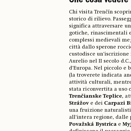
Che cosa vedere 
Chi visita Trenčín scopr
storico di rilievo. Passe
significa attraversare un
gotiche, rinascimentali 
complessi medievali meg
città dallo sperone rocci
custodisce un’iscrizione
Aurelio nel II secolo d.C.
d’Europa. Nel piccolo e 
(la troverete indicata a
attività culturali, mentre
stata riconvertita a uso 
Trenčianske Teplice
, a
Strážov
e dei
Carpazi B
una fruizione naturalist
all’intera regione, dalle
Považská Bystrica
e
My