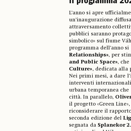
Il programma 20
L’anno si apre ufficialm
un’inaugurazione diffus
attraversamento collettiv
pubblici saranno protagon
simbolico» sul fiume Váh,
programma dell’anno si a
Relationships»
, per sti
and Public Space»
, che
Culture»
, dedicata alla
Nei primi mesi, a dare l
interventi internazional
urbana temporanea che p
città. In parallelo,
Olive
il progetto «Green Line»,
riconsiderare il rapport
seconda edizione del
Lig
segnata da
Splanekor 2