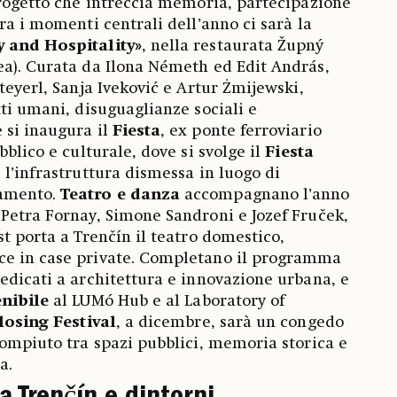
progetto che intreccia memoria, partecipazione
ra i momenti centrali dell’anno ci sarà la
y and Hospitality»
, nella restaurata Župný
ea). Curata da Ilona Németh ed Edit András,
teyerl, Sanja Iveković e Artur Żmijewski,
tti umani, disuguaglianze sociali e
 si inaugura il
Fiesta
, ex ponte ferroviario
bblico e culturale, dove si svolge il
Fiesta
l’infrastruttura dismessa in luogo di
samento.
Teatro e danza
accompagnano l’anno
Petra Fornay, Simone Sandroni e Jozef Fruček,
t porta a Trenčín il teatro domestico,
e in case private. Completano il programma
dedicati a architettura e innovazione urbana, e
nibile
al LUMó Hub e al Laboratory of
losing Festival
, a dicembre, sarà un congedo
compiuto tra spazi pubblici, memoria storica e
a.