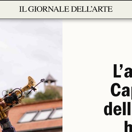
L’
Ca
del
h