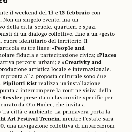
26
ente il weekend del
13 e 15 febbraio
con
a. Non un singolo evento, ma un
o della città: scuole, quartieri e spazi
isti di un dialogo collettivo, fino a un «gesto
 cuore identitario del territorio. Il
rticola su tre linee:
«People and
molare fiducia e partecipazione civica;
«Places
 attiva percorsi urbani; e
«Creativity and
 produzione artistica locale e internazionale.
’impronta alla proposta culturale sono due
i.
Pipilotti Rist
realizza un’installazione
unta a interrompere la routine visiva della
r Ressler
presenta un lavoro site-specific per
 curato da Oto Hudec, che invita a
o tra città e ambiente. La primavera porta la
ht Art Festival Trenčín
, mentre l’estate sarà
.0
, una navigazione collettiva di imbarcazioni