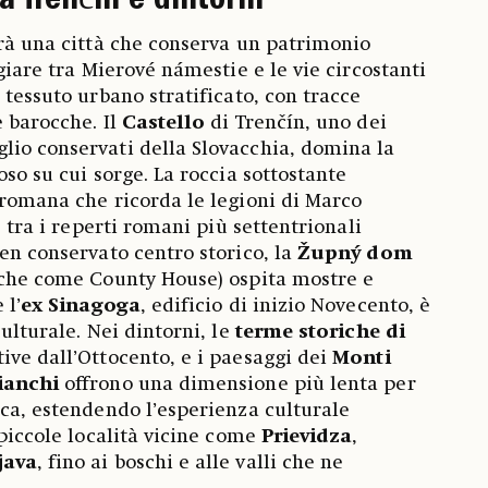
a Trenčín e dintorni
irà una città che conserva un patrimonio
ggiare tra Mierové námestie e le vie circostanti
 tessuto urbano stratificato, con tracce
e barocche. Il
Castello
di Trenčín, uno dei
lio conservati della Slovacchia, domina la
oso su cui sorge. La roccia sottostante
 romana che ricorda le legioni di Marco
, tra i reperti romani più settentrionali
ben conservato centro storico, la
Župný dom
nche come County House) ospita mostre e
 l’
ex Sinagoga
, edificio di inizio Novecento, è
culturale. Nei dintorni, le
terme storiche di
ttive dall’Ottocento, e i paesaggi dei
Monti
ianchi
offrono una dimensione più lenta per
ica, estendendo l’esperienza culturale
 piccole località vicine come
Prievidza
,
java
, fino ai boschi e alle valli che ne