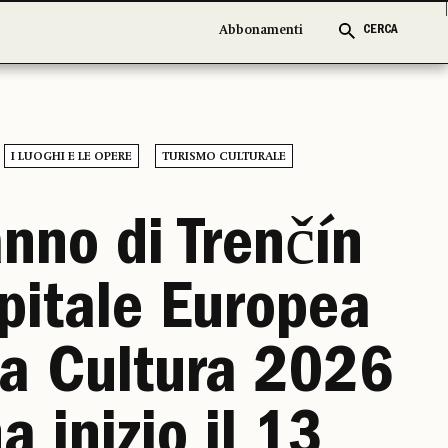
Abbonamenti
Abbonamenti
CERCA
CERCA
I LUOGHI E LE OPERE
TURISMO CULTURALE
anno di Trenčín
pitale Europea
la Cultura 2026
a inizio il 13