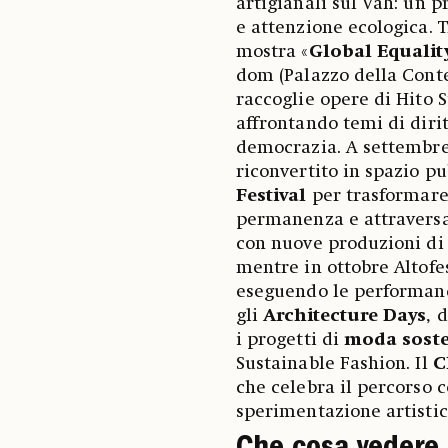
artigianali sul Váh: un 
e attenzione ecologica. T
mostra «
Global Equalit
dom (Palazzo della Cont
raccoglie opere di Hito S
affrontando temi di diri
democrazia. A settembre
riconvertito in spazio pu
Festival
per trasformare 
permanenza e attraver
con nuove produzioni di 
mentre in ottobre Altofes
eseguendo le performanc
gli
Architecture Days
, 
i progetti di
moda soste
Sustainable Fashion. Il
C
che celebra il percorso 
sperimentazione artistic