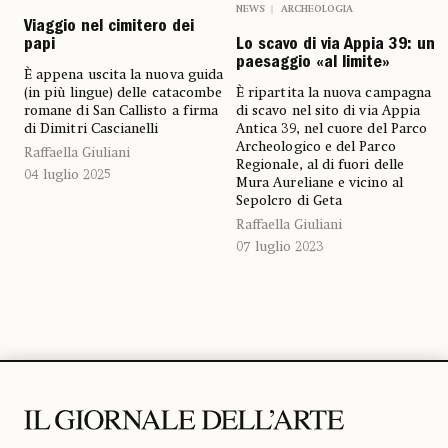
NEWS
ARCHEOLOGIA
Viaggio nel cimitero dei
Lo scavo di via Appia 39: un
papi
paesaggio «al limite»
È appena uscita la nuova guida
È ripartita la nuova campagna
(in più lingue) delle catacombe
di scavo nel sito di via Appia
romane di San Callisto a firma
Antica 39, nel cuore del Parco
di Dimitri Cascianelli
Archeologico e del Parco
Raffaella Giuliani
Regionale, al di fuori delle
04 luglio 2025
Mura Aureliane e vicino al
Sepolcro di Geta
Raffaella Giuliani
07 luglio 2023