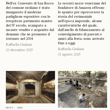
Nell’ex Convento di San Rocco
Le recenti nozze veneziane del
del comune siciliano è stato
fondatore di Amazon offrono
inaugurato il moderno
lo spunto per ripercorrere la
padiglione espositivo con lo
storia del cerimoniale
strepitoso pavimento musivo
nell’epoca imperiale, alcune
del IV secolo, scampato a
caratteristiche del quale,
incaute vendite e acquisito dal
dall’anello di fidanzamento al
demanio che ne promosse il
coinvolgimento di parenti e
restauro nel 2004
amici alla festa, sono arrivate
fino a oggi
Raffaella Giuliani
Raffaella Giuliani
23 dicembre 2025
01 agosto 2025
NEWS
LIBRI