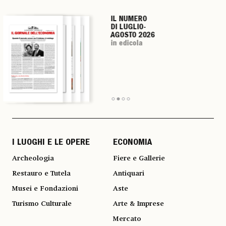
IL NUMERO
IL NUMERO
IL NUMERO
IL NUMERO
DI LUGLIO-
DI LUGLIO-
DI LUGLIO-
DI LUGLIO-
AGOSTO 2026
AGOSTO 2026
AGOSTO 2026
AGOSTO 2026
in edicola
in edicola
in edicola
in edicola
I LUOGHI E LE OPERE
ECONOMIA
Archeologia
Fiere e Gallerie
Restauro e Tutela
Antiquari
Musei e Fondazioni
Aste
Turismo Culturale
Arte & Imprese
Mercato