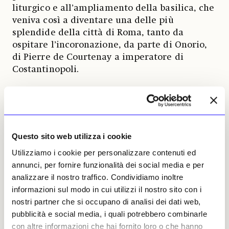
liturgico e all’ampliamento della basilica, che
veniva così a diventare una delle più
splendide della città di Roma, tanto da
ospitare l’incoronazione, da parte di Onorio,
di Pierre de Courtenay a imperatore di
Costantinopoli.
La basilica, esempio sublime dell’arte dei
Maestri Cosmati romani, rimane l’emblema
del potere papale nel periodo medievale,
durante tutto il quale continuarono ad
Questo sito web utilizza i cookie
aggiungersi ulteriori importanti e originali
Utilizziamo i cookie per personalizzare contenuti ed
interventi architettonici e decorativi. Oltre a
annunci, per fornire funzionalità dei social media e per
una aggiornata bibliografia finale,
analizzare il nostro traffico. Condividiamo inoltre
completano il volume un ricchissimo
informazioni sul modo in cui utilizzi il nostro sito con i
apparato iconografico, che consente di
nostri partner che si occupano di analisi dei dati web,
seguire al meglio le vicende architettoniche
pubblicità e social media, i quali potrebbero combinarle
del complesso, e un’appendice documentaria,
con altre informazioni che hai fornito loro o che hanno
che raccoglie alcune importanti