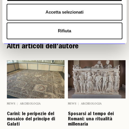
Accetta selezionati
Raffaella Giuliani
Leggi i suoi articoli
Rifiuta
Altri articoli dell'autore
NEWS
ARCHEOLOGIA
NEWS
ARCHEOLOGIA
Carini: le peripezie del
Sposarsi al tempo dei
mosaico del principe di
Romani: una ritualità
Galati
millenaria