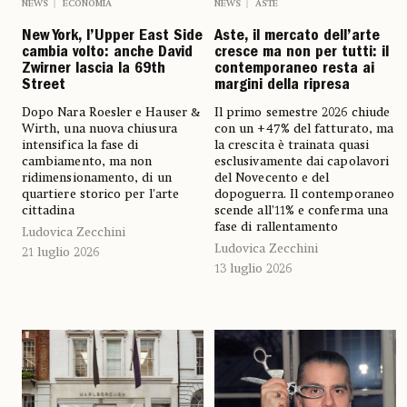
NEWS
ECONOMIA
NEWS
ASTE
New York, l’Upper East Side
Aste, il mercato dell’arte
cambia volto: anche David
cresce ma non per tutti: il
Zwirner lascia la 69th
contemporaneo resta ai
Street
margini della ripresa
Dopo Nara Roesler e Hauser &
Il primo semestre 2026 chiude
Wirth, una nuova chiusura
con un +47% del fatturato, ma
intensifica la fase di
la crescita è trainata quasi
cambiamento, ma non
esclusivamente dai capolavori
ridimensionamento, di un
del Novecento e del
quartiere storico per l'arte
dopoguerra. Il contemporaneo
cittadina
scende all’11% e conferma una
fase di rallentamento
Ludovica Zecchini
Ludovica Zecchini
21 luglio 2026
13 luglio 2026