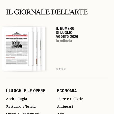
IL NUMERO
IL NUMERO
IL NUMERO
IL NUMERO
DI LUGLIO-
DI LUGLIO-
DI LUGLIO-
DI LUGLIO-
AGOSTO 2026
AGOSTO 2026
AGOSTO 2026
AGOSTO 2026
in edicola
in edicola
in edicola
in edicola
I LUOGHI E LE OPERE
ECONOMIA
Archeologia
Fiere e Gallerie
Restauro e Tutela
Antiquari