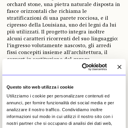
orchard stone, una pietra naturale disposta in
fasce orizzontali che richiama le
stratificazioni di una parete rocciosa, e il
cipresso della Louisiana, uno dei legni da lui
più utilizzati. Il progetto integra inoltre
alcuni caratteri ricorrenti del suo linguaggio:
l’ingresso volutamente nascosto, gli arredi
fissi concepiti insieme all’architettura, il
carport in sostituzione del garage
tradizionale e il grande camino in pietra che
organizza il cuore della zona giorno.
La rarità della Shavin House risiede inoltre
Questo sito web utilizza i cookie
nella sua storia. Nel 1948 Seamour e Gerte
Utilizziamo i cookie per personalizzare contenuti ed
Shavin si rivolsero a Wright con una richiesta
annunci, per fornire funzionalità dei social media e per
precisa. Non cercavano necessariamente il
analizzare il nostro traffico. Condividiamo inoltre
maestro, ma un architetto capace di
informazioni sul modo in cui utilizzi il nostro sito con i
progettare una casa moderna ispirata a
nostri partner che si occupano di analisi dei dati web,
quella realizzata per un loro parente da uno