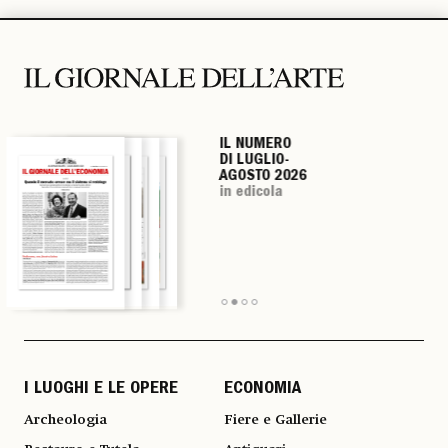
IL NUMERO
IL NUMERO
IL NUMERO
IL NUMERO
DI LUGLIO-
DI LUGLIO-
DI LUGLIO-
DI LUGLIO-
AGOSTO 2026
AGOSTO 2026
AGOSTO 2026
AGOSTO 2026
in edicola
in edicola
in edicola
in edicola
I LUOGHI E LE OPERE
ECONOMIA
Archeologia
Fiere e Gallerie