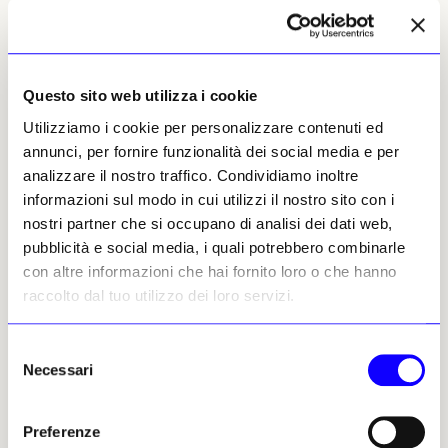
jardinier»
, un mediocre paesaggio italiano di
Claude Monet
che ha come scenario la
pineta di Bordighera, venduto per
8,2 milioni
di sterline
, circa il doppio di vent’anni fa,
Questo sito web utilizza i cookie
visto che il 5 febbraio 2007 da Sotheby’s a
Londra aveva totalizzato 4 milioni di sterline.
Utilizziamo i cookie per personalizzare contenuti ed
annunci, per fornire funzionalità dei social media e per
La tradizione en plein air l’ha portata avanti
analizzare il nostro traffico. Condividiamo inoltre
David Hockney
, protagonista di un’asta
informazioni sul modo in cui utilizzi il nostro sito con i
monografica proposta sempre da
Sotheby’s
il
nostri partner che si occupano di analisi dei dati web,
5 marzo
. Nessun capolavoro milionario, ma
pubblicità e social media, i quali potrebbero combinarle
una serie di opere in
25 esemplari realizzate
con altre informazioni che hai fornito loro o che hanno
con l’iPad
. I prezzi dei 16 lavori sono volati
raccolto dal tuo utilizzo dei loro servizi.
con quotazioni comprese tra
190 e 450mila
sterline
e l’ottantanovenne artista inglese che
Selezione
se la ride dietro all’immancabile sigaretta
Necessari
del
sempre accesa. Lui non solo fa il verso
consenso
all’Impressionismo ma è il solo pittore
Preferenze
digitale che il mercato porta in trionfo. Una