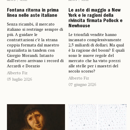
Le aste di maggio a New
Fontana ritorna in prima
York e le ragioni della
linea nelle aste italiane
rivincita firmata Pollock e
Senza ricambi, il mercato
Newhouse
italiano si restringe sempre di
Le trionfali vendite hanno
più. A guidare le
incassato complessivamente
contrattazioni c’è la strana
2,5 miliardi di dollari. Ma qual
coppia formata dal maestro
è la ragione del boom? E quali
spazialista in tandem con
sono le nuove regole del
Giorgio Morandi. Intanto
mercato che ha visto prezzi
dall’estero arrivano i record di
alle stelle per i maestri del
Accardi e Dorazio
secolo scorso?
Alberto Fiz
Alberto Fiz
05 luglio 2026
07 giugno 2026