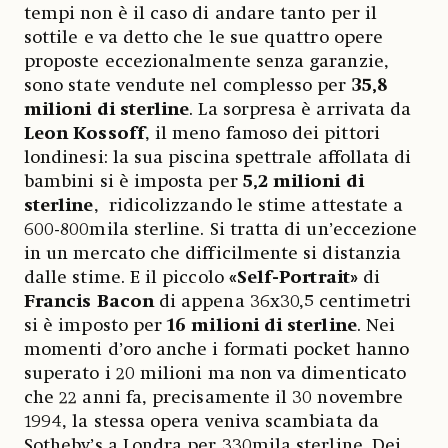
tempi non è il caso di andare tanto per il
sottile e va detto che le sue quattro opere
proposte eccezionalmente senza garanzie,
sono state vendute nel complesso per
35,8
milioni di sterline
. La sorpresa è arrivata da
Leon Kossoff
, il meno famoso dei pittori
londinesi: la sua piscina spettrale affollata di
bambini si è imposta per
5,2 milioni di
sterline
,
ridicolizzando le stime attestate a
600-800mila sterline. Si tratta di un’eccezione
in un mercato che difficilmente si distanzia
dalle stime. E il piccolo
«Self-Portrait»
di
Francis Bacon
di appena 36x30,5 centimetri
si è imposto per
16 milioni di sterline
. Nei
momenti d’oro anche i formati pocket hanno
superato i 20 milioni ma non va dimenticato
che 22 anni fa, precisamente il 30 novembre
1994, la stessa opera veniva scambiata da
Sotheby’s a Londra per 330mila sterline. Dei