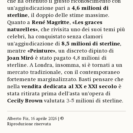
che ha ottenuto il giusto riconoscimento con
un’aggiudicazione pari a
4,6 milioni di
sterline
, il doppio delle stime massime.
Quanto a
René Magritte
,
«Les graces
naturelles»
,
che rivisita uno dei suoi temi più
celebri, ha conquistato senza clamori
un’aggiudicazione di
8,5 milioni di sterline
,
mentre
«Peinture»
, un discreto dipinto di
Joan Miró
è stato pagato 4,8 milioni di
sterline. A Londra, insomma, si è tornati a un
mercato tradizionale, con il contemporaneo
fortemente marginalizzato. Basti pensare che
nella
vendita dedicata al XX e XXI secolo
è
stata ritirata prima dell’asta un’opera di
Cecily Brown
valutata 3-5 milioni di sterline.
Alberto Fiz, 16 aprile 2026 | ©
Riproduzione riservata