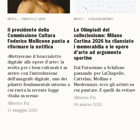
NEWS
DIRITTO E ARTE
NEWS
COLLEZIONISMO
Il presidente della
Le Olimpiadi del
Commissione Cultura
collezionismo: Milano
Federico Mollicone punta a
Cortina 2026 ha rilanciato
riformare la notifica
i memorabilia e le opere
d’arte ad argomento
«Metteremo il braccialetto
sportivo
digitale alle opere d’arte»: la
svolta per i beni culturali è in
Dal Futurismo a Schifano
arrivo con l’introduzione
passando per LaChapelle,
dell’anagrafe digitale, uno dei
Cattelan, Mollino e
pilastri fondamentali intorno a
Niedermayr, ecco gli artisti su
cui ruota la recente legge
cui puntare. E quelli da evitare
«Italia in scena»
Alberto Fiz
Alberto Fiz
06 marzo 2026
11 maggio 2026