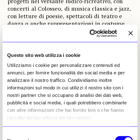
progetti nel versante ludico-ricreativo, con
concerti al Colosseo, di musica classica e jazz,
con letture di poesie, spettacoli di teatro e
danza o anche rappresentazioni in costume
antico di attori specializzati.
Ecco, il Colosseo. Nel 2021 una ditta di
Milano si aggiudicò la realizzazione
Questo sito web utilizza i cookie
dell’intera pedana dell’arena, in
Utilizziamo i cookie per personalizzare contenuti ed
sostituzione di quella parziale, realizzata
annunci, per fornire funzionalità dei social media e per
nel 1997.
analizzare il nostro traffico. Condividiamo inoltre
La copertura completa dei sotterranei del
informazioni sul modo in cui utilizzi il nostro sito con i
Colosseo non potrà nell’immediato essere
nostri partner che si occupano di analisi dei dati web,
realizzata integralmente. Il bando del 2021,
pubblicità e social media, i quali potrebbero combinarle
infatti, prevedeva un costo complessivo dei
con altre informazioni che hai fornito loro o che hanno
materiali da adottare, che, per il Covid-19, la
raccolto dal tuo utilizzo dei loro servizi.
guerra in Ucraina e altri eventi che hanno
influito sugli assetti economico-finanziari
Selezione
internazionali, non è più possibile rispettare.