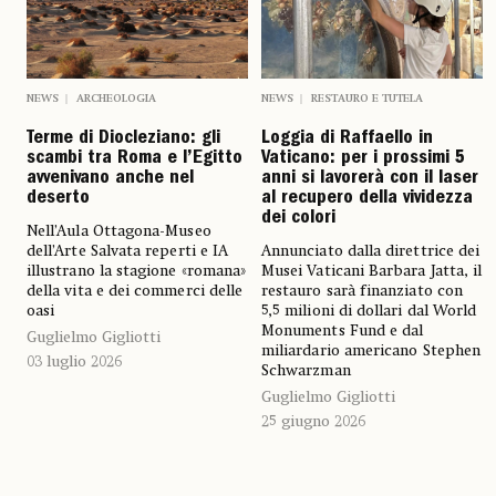
NEWS
ARCHEOLOGIA
NEWS
RESTAURO E TUTELA
Terme di Diocleziano: gli
Loggia di Raffaello in
scambi tra Roma e l’Egitto
Vaticano: per i prossimi 5
avvenivano anche nel
anni si lavorerà con il laser
deserto
al recupero della vividezza
dei colori
Nell’Aula Ottagona-Museo
dell’Arte Salvata reperti e IA
Annunciato dalla direttrice dei
illustrano la stagione «romana»
Musei Vaticani Barbara Jatta, il
della vita e dei commerci delle
restauro sarà finanziato con
oasi
5,5 milioni di dollari dal World
Monuments Fund e dal
Guglielmo Gigliotti
miliardario americano Stephen
03 luglio 2026
Schwarzman
Guglielmo Gigliotti
25 giugno 2026