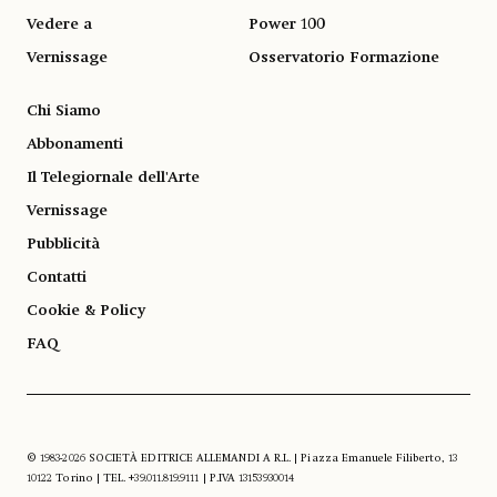
Vedere a
Power 100
Vernissage
Osservatorio Formazione
Chi Siamo
Abbonamenti
Il Telegiornale dell'Arte
Vernissage
Pubblicità
Contatti
Cookie & Policy
FAQ
© 1983-2026 SOCIETÀ EDITRICE ALLEMANDI A R.L. | Piazza Emanuele Filiberto, 13
10122 Torino | TEL. +39.011.819.9111 | P.IVA 13153930014