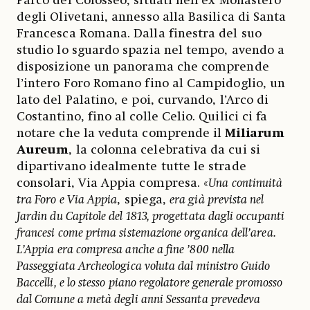
Parco del Colosseo, situati nell’ex Monastero
degli Olivetani, annesso alla Basilica di Santa
Francesca Romana. Dalla finestra del suo
studio lo sguardo spazia nel tempo, avendo a
disposizione un panorama che comprende
l’intero Foro Romano fino al Campidoglio, un
lato del Palatino, e poi, curvando, l’Arco di
Costantino, fino al colle Celio. Quilici ci fa
notare che la veduta comprende il
Miliarum
Aureum
, la colonna celebrativa da cui si
dipartivano idealmente tutte le strade
consolari, Via Appia compresa. «
Una continuità
tra Foro e Via Appia
, spiega,
era già prevista nel
Jardin du Capitole del 1813, progettata dagli occupanti
francesi come prima sistemazione organica dell’area.
L’Appia era compresa anche a fine ’800 nella
Passeggiata Archeologica voluta dal ministro Guido
Baccelli, e lo stesso piano regolatore generale promosso
dal Comune a metà degli anni Sessanta prevedeva