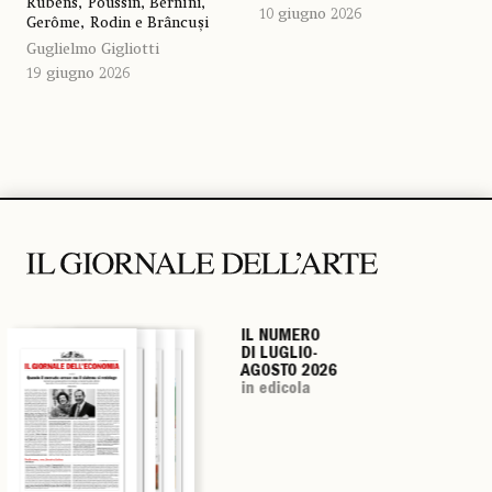
Rubens, Poussin, Bernini,
10 giugno 2026
Gerôme, Rodin e Brâncuși
Guglielmo Gigliotti
19 giugno 2026
IL NUMERO
IL NUMERO
IL NUMERO
IL NUMERO
DI LUGLIO-
DI LUGLIO-
DI LUGLIO-
DI LUGLIO-
AGOSTO 2026
AGOSTO 2026
AGOSTO 2026
AGOSTO 2026
in edicola
in edicola
in edicola
in edicola