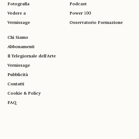
Fotografia
Podcast
Vedere a
Power 100
Vernissage
Osservatorio Formazione
Chi Siamo
Abbonamenti
Il Telegiornale dell'Arte
Vernissage
Pubblicità
Contatti
Cookie & Policy
FAQ
© 1983-2026 SOCIETÀ EDITRICE ALLEMANDI A R.L. | Piazza Emanuele Filiberto, 13