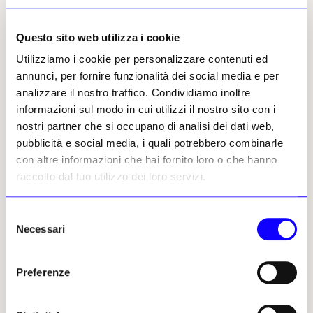
prossemica che pone l’«opera-libro» tra le
mani di chi la osserva, con le sensazioni tattili
Questo sito web utilizza i cookie
che ne derivano, con una vicinanza che spesso
consente di percepire il profumo della carta o
Utilizziamo i cookie per personalizzare contenuti ed
l’odore degli inchiostri (se non di altri
annunci, per fornire funzionalità dei social media e per
materiali più inusuali), un’opera di cui si
analizzare il nostro traffico. Condividiamo inoltre
percepisce il peso, che si sfoglia, si srotola o si
informazioni sul modo in cui utilizzi il nostro sito con i
tenta di ricomporre come
Le Grand Désordre
nostri partner che si occupano di analisi dei dati web,
(1960) di
Isidore Isou
, che si legge attraverso,
pubblicità e social media, i quali potrebbero combinarle
come le pagine forate di
Dieter Roth
nel
Bok
con altre informazioni che hai fornito loro o che hanno
3b
(1961) o si distende, come il leporello dorato
raccolto dal tuo utilizzo dei loro servizi.
di
Concetto spaziale
(1966) di
Lucio Fontana
.
Selezione
La vicinanza, la familiarità dell’oggetto libro,
Necessari
del
la possibilità di sfogliarlo in stanze
consenso
domestiche e in solitudine ha fatto del suo
Preferenze
essere piccolo volume scultoreo uno spazio
ben più ampio, in cui addentrarsi, dove
scoprire
dimensioni illimitate racchiuse nei