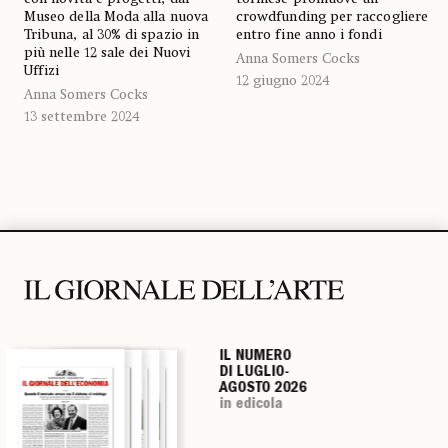
Museo della Moda alla nuova
crowdfunding per raccogliere
Tribuna, al 30% di spazio in
entro fine anno i fondi
più nelle 12 sale dei Nuovi
Anna Somers Cocks
Uffizi
12 giugno 2024
Anna Somers Cocks
13 settembre 2024
IL NUMERO
IL NUMERO
IL NUMERO
IL NUMERO
DI LUGLIO-
DI LUGLIO-
DI LUGLIO-
DI LUGLIO-
AGOSTO 2026
AGOSTO 2026
AGOSTO 2026
AGOSTO 2026
in edicola
in edicola
in edicola
in edicola