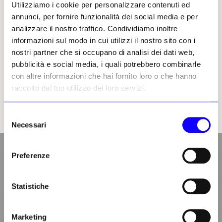
Utilizziamo i cookie per personalizzare contenuti ed
messo online l'arrivo delle staffe e il processo
annunci, per fornire funzionalità dei social media e per
attuato per la loro conservazione, eseguita
analizzare il nostro traffico. Condividiamo inoltre
gratuitamente da Carmela Sirello. Lo scrigno
informazioni sul modo in cui utilizzi il nostro sito con i
ora è esposto in primo piano nell’ingresso
nostri partner che si occupano di analisi dei dati web,
delle gallerie di Palazzo Madama, con
pubblicità e social media, i quali potrebbero combinarle
dettagliate spiegazioni del suo significato e
con altre informazioni che hai fornito loro o che hanno
della sua importanza sia come magnifica
raccolto dal tuo utilizzo dei loro servizi.
opera medievale sia come cimelio del
personaggio, Guala Bicchieri, che per la
Selezione
Chiesa fu l’Henry Kissinger del suo tempo.
Necessari
del
consenso
Preferenze
Statistiche
Marketing