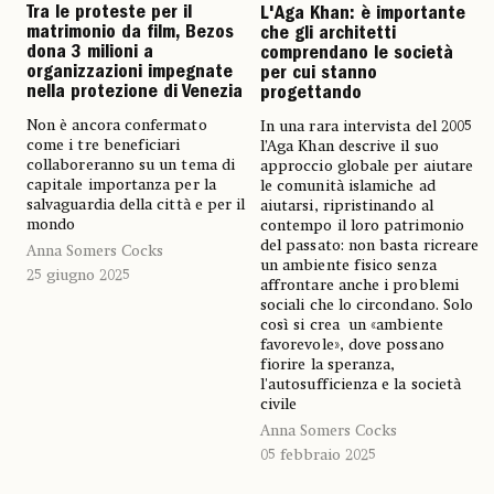
Tra le proteste per il
L'Aga Khan: è importante
matrimonio da film, Bezos
che gli architetti
dona 3 milioni a
comprendano le società
organizzazioni impegnate
per cui stanno
nella protezione di Venezia
progettando
Non è ancora confermato
In una rara intervista del 2005
come i tre beneficiari
l’Aga Khan descrive il suo
collaboreranno su un tema di
approccio globale per aiutare
capitale importanza per la
le comunità islamiche ad
salvaguardia della città e per il
aiutarsi, ripristinando al
mondo
contempo il loro patrimonio
del passato: non basta ricreare
Anna Somers Cocks
un ambiente fisico senza
25 giugno 2025
affrontare anche i problemi
sociali che lo circondano. Solo
così si crea un «ambiente
favorevole», dove possano
fiorire la speranza,
l'autosufficienza e la società
civile
Anna Somers Cocks
05 febbraio 2025