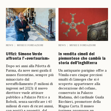
NEWS
MUSEI E FONDAZIONI
NEWS
MUSEI E FONDAZIONI
Uffizi: Simone Verde
In vendita cimeli del
affronta l’«overtourism»
piemontese che cambiò la
storia dell’Inghilterra
Dopo sei anni alla Pilotta di
Parma, da nove mesi guida il
Un antiquario parigino offre a
museo fiorentino, sempre più
50mila euro cinque preziosi
minacciato dal
smalti di Limoges che si è
sovraffollamento (5 milioni di
scoperto appartenere alla
ingressi nel 2023): il nuovo
decorazione del cofano,
direttore vuole attirare
conservato in Palazzo
pubblico a Palazzo Pitti e a
Madama, del cardinale Guala
Boboli, senza sacrificare i 40
Bicchieri, promotore della
milioni di euro di ricavi annui,
Magna Carta. Il museo
con novità e progetti, dal
torinese promuove un