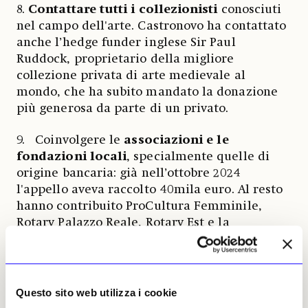
8.
Contattare tutti i collezionisti
conosciuti
nel campo dell'arte. Castronovo ha contattato
anche l’hedge funder inglese Sir Paul
Ruddock, proprietario della migliore
collezione privata di arte medievale al
mondo, che ha subito mandato la donazione
più generosa da parte di un privato.
9. Coinvolgere le
associazioni e le
fondazioni locali
, specialmente quelle di
origine bancaria: già nell’ottobre 2024
l'appello aveva raccolto 40mila euro. Al resto
hanno contribuito ProCultura Femminile,
Rotary Palazzo Reale, Rotary Est e la
Fondazione Crt, quest’ultima la più generosa.
10. Infine,
valorizzare al massimo il
Questo sito web utilizza i cookie
successo
. Palazzo Madama ha filmato e