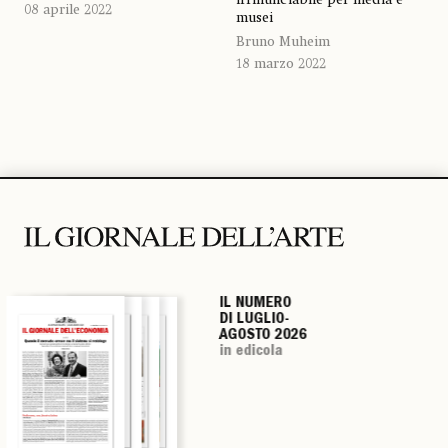
08 aprile 2022
musei
Bruno Muheim
18 marzo 2022
IL NUMERO
IL NUMERO
IL NUMERO
IL NUMERO
DI LUGLIO-
DI LUGLIO-
DI LUGLIO-
DI LUGLIO-
AGOSTO 2026
AGOSTO 2026
AGOSTO 2026
AGOSTO 2026
in edicola
in edicola
in edicola
in edicola