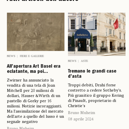
NEWS
FIERE E GALLERIE
NEWS
ASTE
All’apertura Art Basel era
Tremano le grandi case
eclatante, ma poi...
d’asta
Zwirner ha annunciato la
Troppi debiti, Drahi forse
vendita di una tela di Joan
costretto a cedere Sotheby’s.
Mitchell per 20 milioni di
Più granitico il gruppo Kering
dollari, Hauser &Wirth di un
di Pinault, proprietario di
pastello di Gorky per 16
Christie’s
milioni. Notizie incoraggianti.
Ma l’assimilazione del mercato
Bruno Muheim
dell’arte a quello del lusso è un
08 aprile 2024
segnale negativo
Bruno Muheim