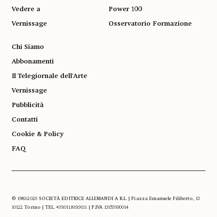
Vedere a
Power 100
Vernissage
Osservatorio Formazione
Chi Siamo
Abbonamenti
Il Telegiornale dell'Arte
Vernissage
Pubblicità
Contatti
Cookie & Policy
FAQ
© 1983-2026 SOCIETÀ EDITRICE ALLEMANDI A R.L. | Piazza Emanuele Filiberto, 13
10122 Torino | TEL. +39.011.819.9111 | P.IVA 13153930014