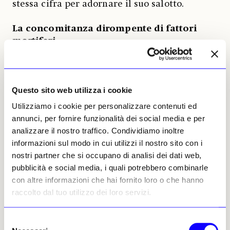
stessa cifra per adornare il suo salotto.
La concomitanza dirompente di fattori
mortiferi
Come già menzionato, la ripartizione
geografica dei compratori e venditori ha
subìto e subirà parecchie tensioni. La Russia è
totalmente da dimenticare per anni, con la
Questo sito web utilizza i cookie
guerra d’invasione dell’Ucraina. In Cina era
Utilizziamo i cookie per personalizzare contenuti ed
prevista una crescita dell’8% e invece non si sa
annunci, per fornire funzionalità dei social media e per
se supererà il 3% per colpa della politica di
analizzare il nostro traffico. Condividiamo inoltre
gestione del Covid da parte del Governo.
informazioni sul modo in cui utilizzi il nostro sito con i
Sembra che finalmente sia previsto un
nostri partner che si occupano di analisi dei dati web,
allentamento delle restrizioni, ma il danno
pubblicità e social media, i quali potrebbero combinarle
prodotto finora necessiterà di lunghi mesi per
con altre informazioni che hai fornito loro o che hanno
essere superato. La Brexit dimostra di essere
raccolto dal tuo utilizzo dei loro servizi.
una realtà perfino più tragica delle nostre
peggiori aspettative e sta silurando
Selezione
totalmente il mercato dell’arte, nello