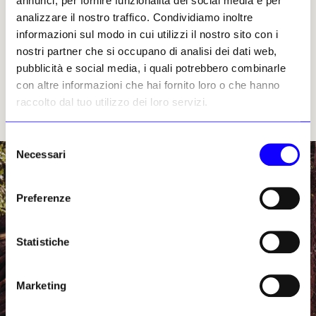
annunci, per fornire funzionalità dei social media e per
concetto di verità. Tematiche affini sono
analizzare il nostro traffico. Condividiamo inoltre
indagate anche ne
Il bacio di Giuda
di Joan
informazioni sul modo in cui utilizzi il nostro sito con i
Fontcuberta, pubblicato da Mimesis Edizioni.
nostri partner che si occupano di analisi dei dati web,
Suddiviso in otto saggi critici scritti
pubblicità e social media, i quali potrebbero combinarle
dall’artista nel corso della sua lunga e
con altre informazioni che hai fornito loro o che hanno
proficua carriera, il volume traspone in
raccolto dal tuo utilizzo dei loro servizi.
parole ciò che da anni l’autore mira a farci
comprendere attraverso le sue opere.
Selezione
Necessari
del
consenso
Preferenze
Statistiche
Marketing