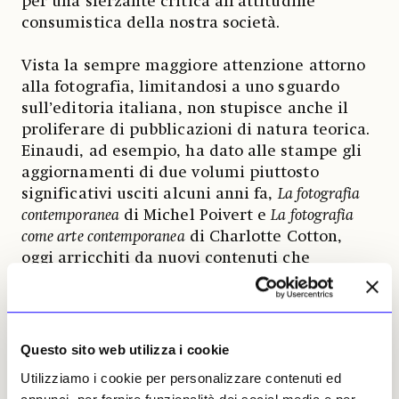
per una sferzante critica all’attitudine
consumistica della nostra società.
Vista la sempre maggiore attenzione attorno
alla fotografia, limitandosi a uno sguardo
sull’editoria italiana, non stupisce anche il
proliferare di pubblicazioni di natura teorica.
Einaudi, ad esempio, ha dato alle stampe gli
aggiornamenti di due volumi piuttosto
significativi usciti alcuni anni fa,
La fotografia
contemporanea
di Michel Poivert e
La fotografia
come arte contemporanea
di Charlotte Cotton,
oggi arricchiti da nuovi contenuti che
guardano a pratiche degli ultimi decenni.
A metà 2021 Johan & Levi Editore ha invece
pubblicato il saggio
Perché crediamo alle immagini
Questo sito web utilizza i cookie
fotografiche
di David Levi Strauss, che si
Utilizziamo i cookie per personalizzare contenuti ed
interroga sul rapporto tra la fotografia e il