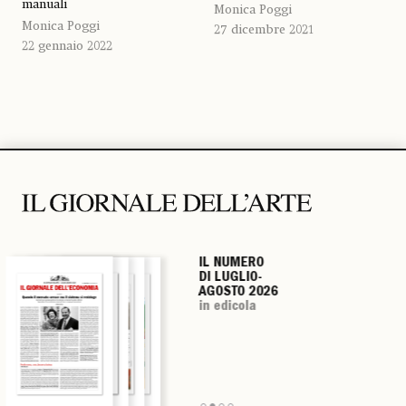
manuali
Monica Poggi
Monica Poggi
27 dicembre 2021
22 gennaio 2022
IL NUMERO
IL NUMERO
IL NUMERO
IL NUMERO
DI LUGLIO-
DI LUGLIO-
DI LUGLIO-
DI LUGLIO-
AGOSTO 2026
AGOSTO 2026
AGOSTO 2026
AGOSTO 2026
in edicola
in edicola
in edicola
in edicola