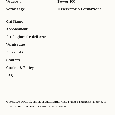
Vedere a
Power 100
Vernissage
Osservatorio Formazione
Chi Siamo
Abbonamenti
Il Telegiornale dell'Arte
Vernissage
Pubblicità
Contatti
Cookie & Policy
FAQ
© 1983-2026 SOCIETÀ EDITRICE ALLEMANDI A R.L. | Piazza Emanuele Filiberto, 13
10122 Torino | TEL. +39.011.819.9111 | P.IVA 13153930014