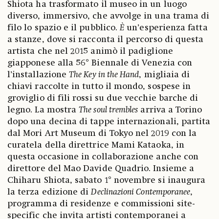
Shiota ha trasformato il museo in un luogo
diverso, immersivo, che avvolge in una trama di
filo lo spazio e il pubblico.
È
un’esperienza fatta
a stanze, dove si racconta il percorso di questa
artista che nel 2015 animò il padiglione
giapponese alla 56° Biennale di Venezia con
l’installazione
The Key in the Hand
, migliaia di
chiavi raccolte in tutto il mondo, sospese in
groviglio di fili rossi su due vecchie barche di
legno. La mostra
The soul trembles
arriva a Torino
dopo una decina di tappe internazionali, partita
dal Mori Art Museum di Tokyo nel 2019 con la
curatela della direttrice Mami Kataoka, in
questa occasione in collaborazione anche con
direttore del Mao Davide Quadrio. Insieme a
Chiharu Shiota, sabato 1° novembre si inaugura
la terza edizione di
Declinazioni Contemporanee
,
programma di residenze e commissioni site-
specific che invita artisti contemporanei a