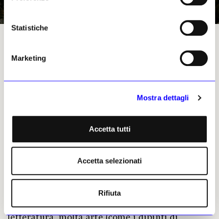
Statistiche
Jeff Wall, The Drain, 1989, Courtesy of the Artist and White Cube
Marketing
Jeff Wall. Photographs @Gallerie d’Italia –
Torino
Mostra dettagli
Hanno segnato la storia dell’arte
contemporanea i lightbox di Jeff Wall, quello
strano straniante incontro tra fotografia,
Accetta tutti
pittura, teatro e film che forma una cifra unica.
Alle Gallerie d’Italia – Torino una grande
retrospettiva, a cura di David Campany, ne
Accetta selezionati
rilegge il percorso, con opere e testi che danno
voce al suo pensiero. Wall, classe 1946, non ama
Rifiuta
spiegare le sue immagini. Racconta che nascono
da qualcosa che incontra nella vita, molta
letteratura, molta arte (come i dipinti di