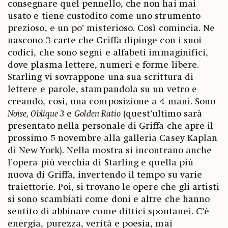
consegnare quel pennello, che non hai mai
usato e tiene custodito come uno strumento
prezioso, e un po’ misterioso. Così comincia. Ne
nascono 3 carte che Griffa dipinge con i suoi
codici, che sono segni e alfabeti immaginifici,
dove plasma lettere, numeri e forme libere.
Starling vi sovrappone una sua scrittura di
lettere e parole, stampandola su un vetro e
creando, così, una composizione a 4 mani. Sono
Noise, Oblique 3
e
Golden Ratio
(quest’ultimo sarà
presentato nella personale di Griffa che apre il
prossimo 5 novembre alla galleria Casey Kaplan
di New York). Nella mostra si incontrano anche
l’opera più vecchia di Starling e quella più
nuova di Griffa, invertendo il tempo su varie
traiettorie. Poi, si trovano le opere che gli artisti
si sono scambiati come doni e altre che hanno
sentito di abbinare come dittici spontanei. C’è
energia, purezza, verità e poesia, mai