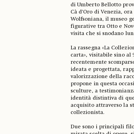
di Umberto Bellotto prov
Cà d’Oro di Venezia, ora
Wolfsoniana, il museo ge
figurative tra Otto e No
visita che si snodano lun
La rassegna «La Collezio
carta», visitabile sino a
recentemente scomparso,
ideata e progettata, ra
valorizzazione della racc
propone in questa occasi
sculture, a testimonianza
identità distintiva di q
acquisito attraverso la s
collezionista.
Due sono i principali fil