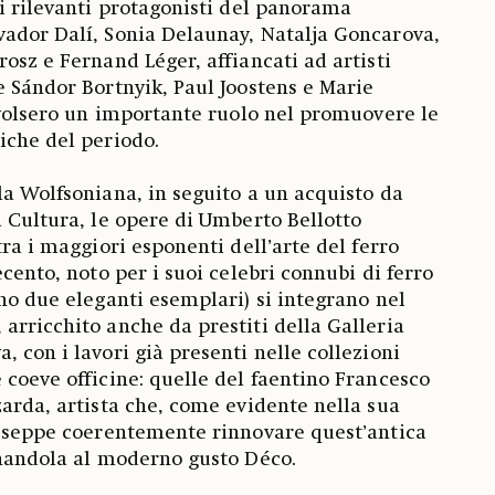
di rilevanti protagonisti del panorama
vador Dalí, Sonia Delaunay, Natalja Goncarova,
osz e Fernand Léger, affiancati ad artisti
e Sándor Bortnyik, Paul Joostens e Marie
 svolsero un importante ruolo nel promuovere le
iche del periodo.
la Wolfsoniana, in seguito a un acquisto da
a Cultura, le opere di Umberto Bellotto
tra i maggiori esponenti dell’arte del ferro
ecento, noto per i suoi celebri connubi di ferro
ono due eleganti esemplari) si integrano nel
arricchito anche da prestiti della Galleria
 con i lavori già presenti nelle collezioni
 coeve officine: quelle del faentino Francesco
zarda, artista che, come evidente nella sua
, seppe coerentemente rinnovare quest’antica
rnandola al moderno gusto Déco.