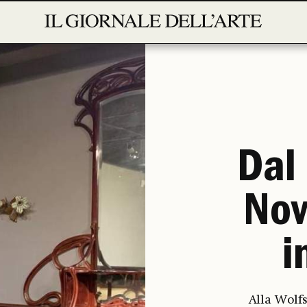
Dal 
Nov
i
Alla Wolf