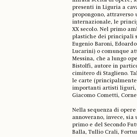
mirata scelta di opere, s
presenti in Liguria a cava
propongono, attraverso 
internazionale, le princ
XX secolo. Nel primo amb
plastiche dei principali s
Eugenio Baroni, Edoardo 
Lucarini) o comunque att
Messina, che a lungo op
Bistolfi, autore in parti
cimitero di Staglieno. Ta
le carte (principalmente 
importanti artisti ligur
Giacomo Cometti, Cornel
Nella sequenza di opere 
annoverano, invece, sia 
primo e del Secondo Fut
Balla, Tullio Crali, Fort