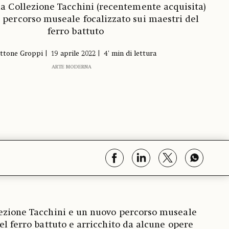
la Collezione Tacchini (recentemente acquisita)
 percorso museale focalizzato sui maestri del
ferro battuto
ttone Groppi
19 aprile 2022
4' min di lettura
ARTE MODERNA
lezione Tacchini e un nuovo percorso museale
el ferro battuto e arricchito da alcune opere