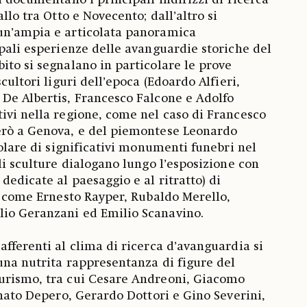
i documentano i principali indirizzi di ricerca
llo tra Otto e Novecento; dall’altro si
un’ampia e articolata panoramica
ipali esperienze delle avanguardie storiche del
ito si segnalano in particolare le prove
cultori liguri dell’epoca (Edoardo Alfieri,
De Albertis, Francesco Falcone e Adolfo
ivi nella regione, come nel caso di Francesco
erò a Genova, e del piemontese Leonardo
colare di significativi monumenti funebri nel
li sculture dialogano lungo l’esposizione con
dedicate al paesaggio e al ritratto) di
i, come Ernesto Rayper, Rubaldo Merello,
io Geranzani ed Emilio Scanavino.
afferenti al clima di ricerca d’avanguardia si
una nutrita rappresentanza di figure del
urismo, tra cui Cesare Andreoni, Giacomo
unato Depero, Gerardo Dottori e Gino Severini,