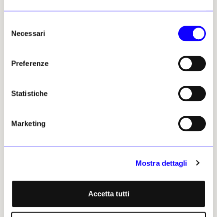
NEWS
GLI AMICI DEI MOSTRI
NEWS
GLI AMICI DEI MOSTRI
Selezione
L'ufficio postale nel mezzo
In Germania una chiesa ha
Necessari
del
di piazza San Pietro
anche il suo motel
consenso
ascetico
Gli amici dei mostri • Le
trouvailles di Gaggero &
Gli amici dei mostri • Le
Preferenze
Luccardini architetti e
trouvailles di Gaggero &
collezionisti di mostri
Luccardini architetti e
architettonici
collezionisti di mostri
Statistiche
architettonici
Gaggero & Luccardini
Gaggero & Luccardini
29 luglio 2026
30 giugno 2026
Marketing
Mostra dettagli
Accetta tutti