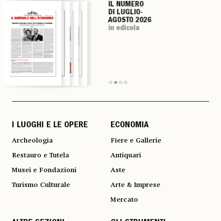
IL NUMERO
IL NUMERO
IL NUMERO
IL NUMERO
DI LUGLIO-
DI LUGLIO-
DI LUGLIO-
DI LUGLIO-
AGOSTO 2026
AGOSTO 2026
AGOSTO 2026
AGOSTO 2026
in edicola
in edicola
in edicola
in edicola
I LUOGHI E LE OPERE
ECONOMIA
Archeologia
Fiere e Gallerie
Restauro e Tutela
Antiquari
Musei e Fondazioni
Aste
Turismo Culturale
Arte & Imprese
Mercato