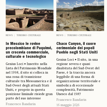
NEWS
TURISMO CULTURALE
NEWS
TURISMO CULTURALE
In Messico le rovine
Chaco Canyon, il cuore
precolombiane di Paquimé,
cerimoniale dei popoli
un crocevia commerciale,
Pueblo negli Stati Uniti
culturale e tecnologico
Genius Loci • Il sito, in una
Genius Loci • Inserito nella
regione severa e quasi
Lista del Patrimonio Mondiale
disabitata del Sud-Ovest del
nel 1998, il sito si colloca in
Paese, è la traccia ancora
una zona di transizione
leggibile di una forma di
culturale tra Mesoamerica e il
organizzazione territoriale e
Sud-Ovest degli attuali Stati
simbolica di eccezionale
Uniti, e proprio in questa
complessità, Patrimonio
posizione liminale risiede gran
Unesco dal 1987
parte del suo interesse
Francesco Bandarin
Francesco Bandarin
16 maggio 2026