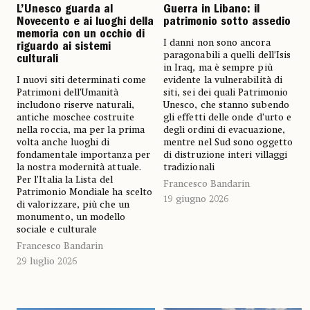
Guerra in Libano: il
L’Unesco guarda al
patrimonio sotto assedio
Novecento e ai luoghi della
memoria con un occhio di
I danni non sono ancora
riguardo ai sistemi
paragonabili a quelli dell’Isis
culturali
in Iraq, ma è sempre più
evidente la vulnerabilità di
I nuovi siti determinati come
siti, sei dei quali Patrimonio
Patrimoni dell’Umanità
Unesco, che stanno subendo
includono riserve naturali,
gli effetti delle onde d’urto e
antiche moschee costruite
degli ordini di evacuazione,
nella roccia, ma per la prima
mentre nel Sud sono oggetto
volta anche luoghi di
di distruzione interi villaggi
fondamentale importanza per
tradizionali
la nostra modernità attuale.
Per l’Italia la Lista del
Francesco Bandarin
Patrimonio Mondiale ha scelto
19 giugno 2026
di valorizzare, più che un
monumento, un modello
sociale e culturale
Francesco Bandarin
29 luglio 2026