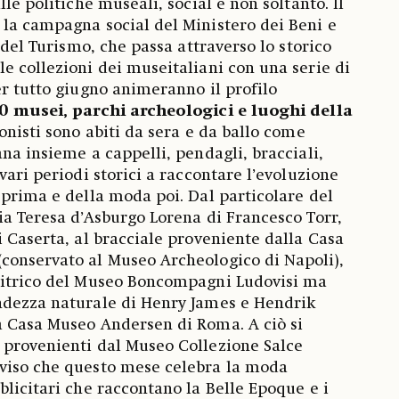
lle politiche museali, social e non soltanto. Il
la campagna social del Ministero dei Beni e
e del Turismo, che passa attraverso lo storico
e collezioni dei museitaliani con una serie di
er tutto giugno animeranno il profilo
0 musei, parchi archeologici e luoghi della
gonisti sono abiti da sera e da ballo come
na insieme a cappelli, pendagli, bracciali,
vari periodi storici a raccontare l’evoluzione
 prima e della moda poi. Dal particolare del
ia Teresa d’Asburgo Lorena di Francesco Torr,
i Caserta, al bracciale proveniente dalla Casa
conservato al Museo Archeologico di Napoli),
Litrico del Museo Boncompagni Ludovisi ma
ndezza naturale di Henry James e Hendrik
a Casa Museo Andersen di Roma. A ciò si
 provenienti dal Museo Collezione Salce
viso che questo mese celebra la moda
blicitari che raccontano la Belle Epoque e i