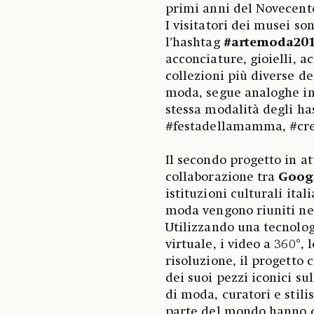
primi anni del Novecent
I visitatori dei musei so
l’hashtag
#artemoda20
acconciature, gioielli, a
collezioni più diverse de
moda, segue analoghe ini
stessa modalità degli ha
#festadellamamma, #cre
Il secondo progetto in a
collaborazione tra
Googl
istituzioni culturali ita
moda vengono riuniti nell
Utilizzando una tecnolog
virtuale, i video a 360°,
risoluzione, il progetto 
dei suoi pezzi iconici su
di moda, curatori e stili
parte del mondo hanno co