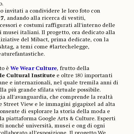
o.
no invitati a condividere le loro foto con
17
, andando alla ricerca di vestiti,
ccessori e costumi raffigurati all’interno delle
i musei italiani. Il progetto, ora dedicato alla
ziative del Mibact, prima dedicate, con la
shtag, a temi come #lartechelegge,
aturefantastiche.
tto è
We Wear Culture
, frutto della
e Cultural Institute
e oltre 180 importanti
liane e internazionali, nel quale tremila anni di
a più grande sfilata virtuale possibile.
ia all’avanguardia, che comprende la realtà
 le Street View e le immagini gigapixel ad alta
consente di esplorare la storia della moda e
lla piattaforma Google Arts & Culture. Esperti
sti nonché università, musei e ong di ogni
llaborato all’esposizione. Il progetto We