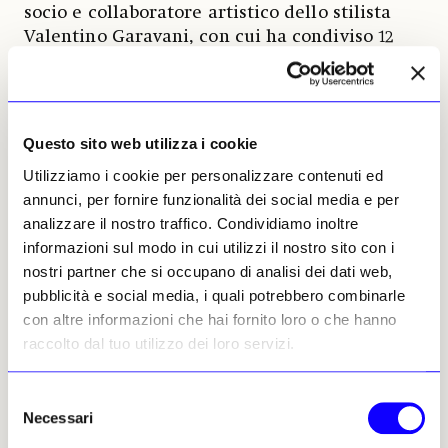
socio e collaboratore artistico dello stilista
Valentino Garavani, con cui ha condiviso 12
anni di vita privata e una lunga carriera.
Presidente onorario della Valentino Fashion
Group, ha affiancato Valentino dal 1960,
occupandosi degli aspetti strategici ed
Questo sito web utilizza i cookie
economici che hanno contribuito a portare il
Utilizziamo i cookie per personalizzare contenuti ed
marchio al successo internazionale. Nel 1990,
annunci, per fornire funzionalità dei social media e per
istituisce l’Accademia Valentino, centro per
analizzare il nostro traffico. Condividiamo inoltre
eventi culturali e di moda, il cui ricavato
informazioni sul modo in cui utilizzi il nostro sito con i
viene in parte devoluto a progetti benefici.
nostri partner che si occupano di analisi dei dati web,
Nel 2010 promuove il Valentino Garavani
pubblicità e social media, i quali potrebbero combinarle
Archives, archivio digitale che raccoglie
con altre informazioni che hai fornito loro o che hanno
disegni, fotografie e documenti storici della
raccolto dal tuo utilizzo dei loro servizi.
maison. A Roma PM23, il palazzo in piazza
Mignanelli 23 trasformato dallo Studio
Nemesi, da maggio ospita le attività culturali
Selezione
Necessari
sostenute dalla Fondazione Valentino
del
Garavani e Giancarlo Giammetti (fino a
consenso