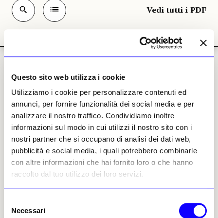
Vedi tutti i PDF
Vedere in Puglia
Questo sito web utilizza i cookie
Vedi tutti gli Articoli
Utilizziamo i cookie per personalizzare contenuti ed
annunci, per fornire funzionalità dei social media e per
analizzare il nostro traffico. Condividiamo inoltre
VEDERE in
informazioni sul modo in cui utilizzi il nostro sito con i
Vedere in Puglia e Basilicata
2023
nostri partner che si occupano di analisi dei dati web,
pubblicità e social media, i quali potrebbero combinarle
VEDERE in
con altre informazioni che hai fornito loro o che hanno
Vedere in Puglia e Basilicata
raccolto dal tuo utilizzo dei loro servizi.
2024
Selezione
VEDERE a
Vedere in Basilicata e Puglia
Necessari
del
2025