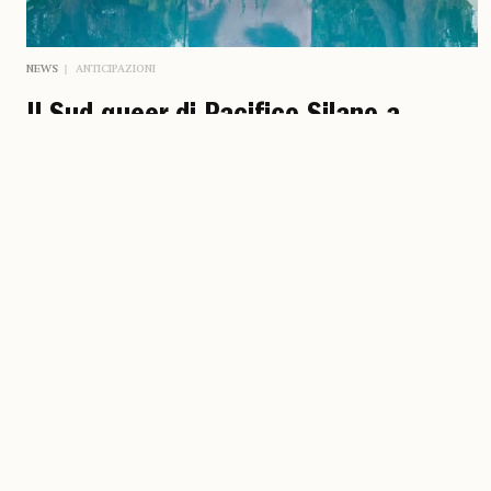
NEWS
ANTICIPAZIONI
Il Sud queer di Pacifico Silano a
Ostuni
La sua residenza artistica è stata preceduta da una fitta
corrispondenza con il curatore, Michele Spinelli, che ha
contribuito a creare una «geografia emotiva», congeniale alle
sue modalità operative basate sull’uso di materiale d’archivio,
oltre che sulla pratica fotografica
Anna Saba Didonato
24 luglio 2026