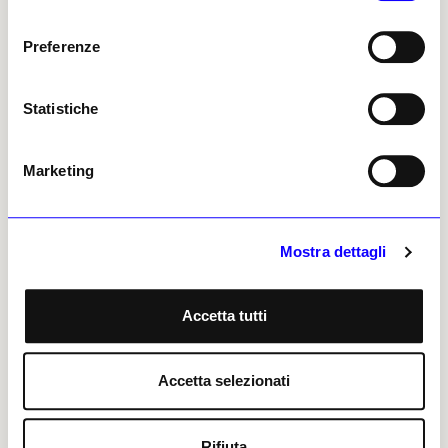
consenso
Preferenze
VEDERE a
Vedere a Bologna 2025
Statistiche
VEDERE a
Vedere in Emilia Romagna 2025
Marketing
VEDERE a
Vedere a Bologna 2026
Mostra dettagli
VEDERE a
Vedere in Emilia Romagna
Accetta tutti
Accetta selezionati
Rifiuta