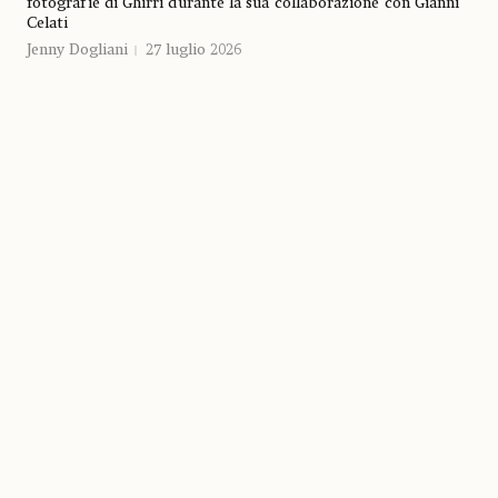
fotografie di Ghirri durante la sua collaborazione con Gianni
Celati
Jenny Dogliani
27 luglio 2026
NEWS
I LUOGHI E LE OPERE
Il labirinto più grande del mondo