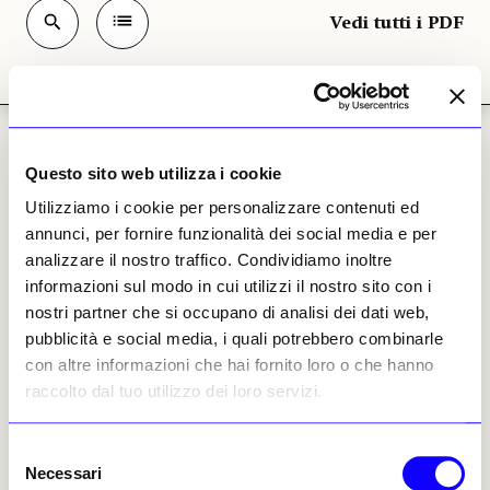
Vedi tutti i PDF
Vedere in Emilia Romagna
Questo sito web utilizza i cookie
Vedi tutti gli Articoli
Utilizziamo i cookie per personalizzare contenuti ed
annunci, per fornire funzionalità dei social media e per
analizzare il nostro traffico. Condividiamo inoltre
VEDERE a
informazioni sul modo in cui utilizzi il nostro sito con i
Vedere a Bologna 2023
nostri partner che si occupano di analisi dei dati web,
pubblicità e social media, i quali potrebbero combinarle
con altre informazioni che hai fornito loro o che hanno
VEDERE in
Vedere in Emilia Romagna 2023
raccolto dal tuo utilizzo dei loro servizi.
Selezione
VEDERE in
Necessari
Vedere in Emilia Romagna 2024
del