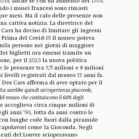
2019, anche se con un aumento del 170%
ando i musei francesi sono rimasti
que mesi. Ma il calo delle presenze non
a cattiva notizia. La direttrice del
Cars ha deciso di limitare gli ingressi
. Prima del Covid-19 il museo poteva
mila persone nei giorni di maggiore
 dei biglietti ora emessi tramite un
one, per il 2023 la nuova politica
 le presenze tra 7,5 milioni e 8 milioni
ssi livelli registrati dal museo 17 anni fa.
 Des Cars afferma di aver optato per il
ita sarebbe quindi un’esperienza piacevole,
del museo che costituiscono il 60% degli
che accoglieva circa cinque milioni di
egli anni ’90, lotta da anni contro le
con lunghe code fuori dalla piramide
 capolavori come la Gioconda. Negli
denti del Louvre scioperavano