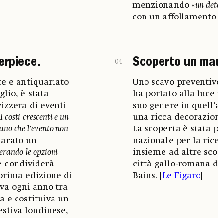
menzionando «
un det
con un affollamento
erpiece.
Scoperto un mau
04
te e antiquariato
Uno scavo preventivo
glio, è stata
ha portato alla luc
vizzera di eventi
suo genere in quell’
«
I costi crescenti e un
una ricca decorazion
cano che l’evento non
La scoperta è stata p
iarato un
nazionale per la ric
erando le opzioni
insieme ad altre sco
e condividerà
città gallo-romana d
 prima edizione di
Bains. [
Le Figaro
]
eva ogni anno tra
a e costituiva un
stiva londinese,