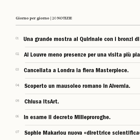
Giorno per giorno | 20 NOTIZIE
01
Una grande mostra al Quirinale con i bronzi d
02
Al Louvre meno presenze per una visita più pia
03
Cancellata a Londra la fiera Masterpiece.
04
Scoperto un mausoleo romano in Alvernia.
05
Chiusa ItsArt.
06
In esame il decreto Milleproroghe.
07
Sophie Makariou nuova «direttrice scientifica»