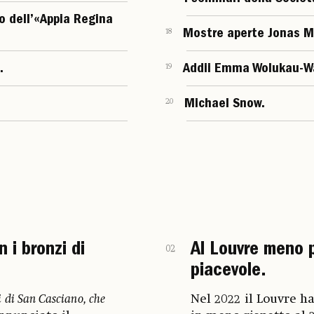
o dell’«Appia Regina
18
Mostre aperte Jonas M
.
19
Addii Emma Wolukau-
20
Michael Snow.
 i bronzi di
Al Louvre meno p
02
piacevole.
 di San Casciano, che
Nel 2022 il Louvre ha 