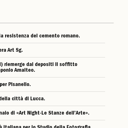
lla resistenza del cemento romano.
era Art Sg.
) riemerge dai depositi il soffitto
ponio Amalteo.
 per Pisanello.
della città di Lucca.
aio di «Art Night-Le Stanze dell’Arte».
à Italiana per lo Studio della Fotografia.