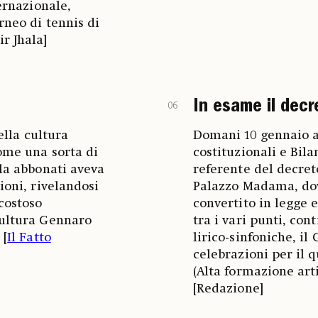
ternazionale,
rneo di tennis di
r Jhala]
In esame il decr
06
ella cultura
Domani 10 gennaio al
come una sorta di
costituzionali e Bil
ila abbonati aveva
referente del decret
ioni, rivelandosi
Palazzo Madama, dov
costoso
convertito in legge e
Cultura Gennaro
tra i vari punti, co
 [
Il Fatto
lirico-sinfoniche, i
celebrazioni per il 
(Alta formazione arti
[Redazione]