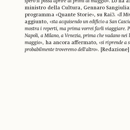
spero si possa aprire ai primi di maggio
». Lo ha 
ministro della Cultura, Gennaro Sangiulia
programma «Quante Storie», su Rai3. «
Il Mi
aggiunto, «
sta acquisendo un edificio a San Casci
mostra i reperti, ma prima vorrei farli viaggiare. 
Napoli, a Milano, a Venezia, prima che vadano nei l
maggio
», ha ancora affermato, «
si riprende a 
probabilmente troveremo dell’altro
». [Redazione]