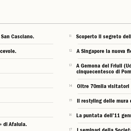
i San Casciano.
11
Scoperto il segreto de
cevole.
12
A Singapore la nuova fi
13
A Gemona del Friuli (Ud
cinquecentesco di Pom
14
Oltre 70mila visitatori
15
Il restyling delle mura 
16
La puntata dell’11 genn
 di Afalula.
17
I seminari della Societ