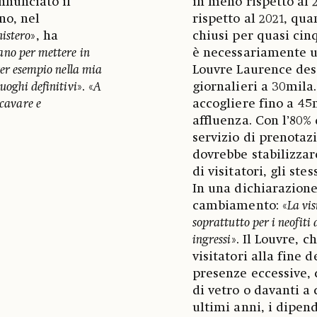
annunciato il
in meno rispetto al 
no, nel
rispetto al 2021, qu
nistero
», ha
chiusi per quasi cin
ano per mettere in
è necessariamente un
Per esempio nella mia
Louvre Laurence des 
uoghi definitivi
». «
A
giornalieri a 30mila
scavare e
accogliere fino a 45
affluenza. Con l’80%
servizio di prenotazi
dovrebbe stabilizzare
di visitatori, gli ste
In una dichiarazione
cambiamento: «
La vis
soprattutto per i neofiti 
ingressi
». Il Louvre, 
visitatori alla fine d
presenze eccessive, 
di vetro o davanti a
ultimi anni, i dipen