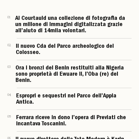
01
Al Courtauld una collezione di fotografia da
un milione di immagini digitalizzata grazie
all’aiuto di 14mila volontari.
02
Il nuovo Cda del Parco archeologico del
Colosseo.
03
Ora i bronzi del Benin restituiti alla Nigeria
sono proprietà di Ewuare II, l’Oba (re) del
Benin.
04
Espropri e sequestri nel Parco dell’Appia
Antica.
05
Ferrara riceve in dono l’opera di Previati che
incantava Toscanini.
06