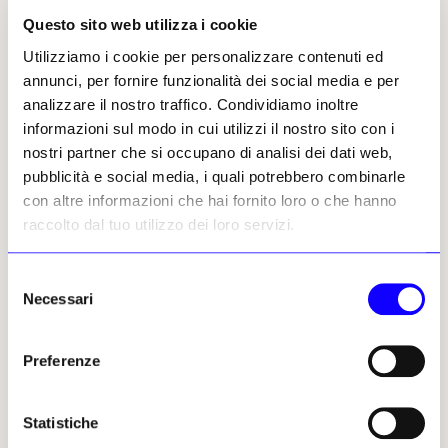
certificato temporaneo di occupazione
Questo sito web utilizza i cookie
(Tco), che dovrebbe avvenire nel maggio
Utilizziamo i cookie per personalizzare contenuti ed
2025. «
Una volta che l’edificio sarà completato,
annunci, per fornire funzionalità dei social media e per
stiamo immaginando un breve periodo (10-14
analizzare il nostro traffico. Condividiamo inoltre
giorni) da riservare a una programmazione che
informazioni sul modo in cui utilizzi il nostro sito con i
sfrutti questa opportunità unica di lavorare con
nostri partner che si occupano di analisi dei dati web,
l’edificio vuoto, ancor privo di opere d’arte
», ha
pubblicità e social media, i quali potrebbero combinarle
affermato J. Fiona Ragheb, vicedirettrice
con altre informazioni che hai fornito loro o che hanno
per la curatela e le mostre del museo.
raccolto dal tuo utilizzo dei loro servizi.
Torey Akers
Selezione
Necessari
del
A Perugia un convegno sul
07
consenso
Perugino
Preferenze
La Fondazione Perugia a Palazzo Graziani,
nel capoluogo umbro, martedì 24 e
Statistiche
mercoledì 25 ospita il convegno