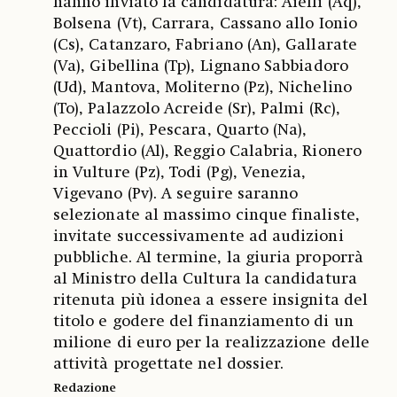
hanno inviato la candidatura: Aielli (Aq),
Bolsena (Vt), Carrara, Cassano allo Ionio
(Cs), Catanzaro, Fabriano (An), Gallarate
(Va), Gibellina (Tp), Lignano Sabbiadoro
(Ud), Mantova, Moliterno (Pz), Nichelino
(To), Palazzolo Acreide (Sr), Palmi (Rc),
Peccioli (Pi), Pescara, Quarto (Na),
Quattordio (Al), Reggio Calabria, Rionero
in Vulture (Pz), Todi (Pg), Venezia,
Vigevano (Pv). A seguire saranno
selezionate al massimo cinque finaliste,
invitate successivamente ad audizioni
pubbliche. Al termine, la giuria proporrà
al Ministro della Cultura la candidatura
ritenuta più idonea a essere insignita del
titolo e godere del finanziamento di un
milione di euro per la realizzazione delle
attività progettate nel dossier.
Redazione