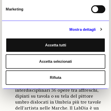
internazionale «Luce e colore nel
Rinascimento umbro, da Perugino a
Marketing
Raffaello. Indagini diagnostiche sulla
materia e le tecniche esecutive».
L’appuntamento corona un progetto
Mostra dettagli
interdisciplinare ideato da Vittoria
Garibaldi, direttore scientifico
dell’associazione umbra Laboratorio di
Accetta tutti
Diagnostica dei Beni Culturali di Spoleto
(LabDIA), e a Maria Letizia Amadori,
docente di chimica dei beni culturali
Accetta selezionati
dell’Università di Urbino. In vista del
quinto centenario della morte del
Rifiuta
Perugino, che cadeva nel 2023, il
programma ha analizzato con metodi
interdisciplinari 36 opere tra affreschi,
dipinti su tavola o su tela del pittore
umbro dislocati in Umbria più tre tavole
dell’artista nelle Marche. Il LabDia è un