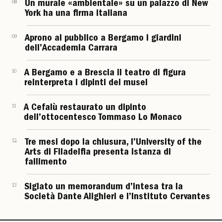
08
Un murale «ambientale» su un palazzo di New
York ha una firma italiana
09
Aprono al pubblico a Bergamo i giardini
dell’Accademia Carrara
10
A Bergamo e a Brescia il teatro di figura
reinterpreta i dipinti dei musei
11
A Cefalù restaurato un dipinto
dell’ottocentesco Tommaso Lo Monaco
12
Tre mesi dopo la chiusura, l’University of the
Arts di Filadelfia presenta istanza di
fallimento
13
Siglato un memorandum d’intesa tra la
Società Dante Alighieri e l’Instituto Cervantes