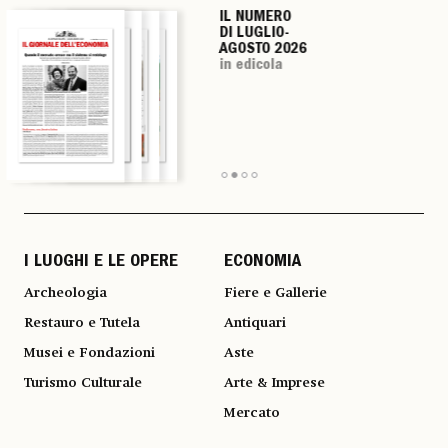
IL NUMERO
IL NUMERO
IL NUMERO
IL NUMERO
DI LUGLIO-
DI LUGLIO-
DI LUGLIO-
DI LUGLIO-
AGOSTO 2026
AGOSTO 2026
AGOSTO 2026
AGOSTO 2026
in edicola
in edicola
in edicola
in edicola
I LUOGHI E LE OPERE
ECONOMIA
Archeologia
Fiere e Gallerie
Restauro e Tutela
Antiquari
Musei e Fondazioni
Aste
Turismo Culturale
Arte & Imprese
Mercato