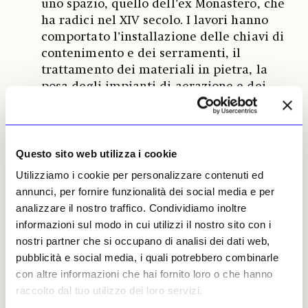
uno spazio, quello dell’ex Monastero, che
ha radici nel XIV secolo. I lavori hanno
comportato l’installazione delle chiavi di
contenimento e dei serramenti, il
trattamento dei materiali in pietra, la
posa degli impianti di aerazione e dei
pavimenti e il restauro degli affreschi.
Redazione
Questo sito web utilizza i cookie
A Venezia una guida turistica ha
Utilizziamo i cookie per personalizzare contenuti ed
07
annunci, per fornire funzionalità dei social media e per
segnalato un danno a una statua
analizzare il nostro traffico. Condividiamo inoltre
di Palazzo Ducale
informazioni sul modo in cui utilizzi il nostro sito con i
nostri partner che si occupano di analisi dei dati web,
La mano della statua che rappresenta
pubblicità e social media, i quali potrebbero combinarle
«L’abbondanza», sulla scala di Palazzo
con altre informazioni che hai fornito loro o che hanno
Ducale di Venezia, è monca del dito
raccolto dal tuo utilizzo dei loro servizi.
mignolo. Se ne è accorto la guida turistica