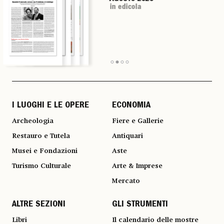
in edicola
in edicola
in edicola
in edicola
I LUOGHI E LE OPERE
ECONOMIA
Archeologia
Fiere e Gallerie
Restauro e Tutela
Antiquari
Musei e Fondazioni
Aste
Turismo Culturale
Arte & Imprese
Mercato
ALTRE SEZIONI
GLI STRUMENTI
Libri
Il calendario delle mostre