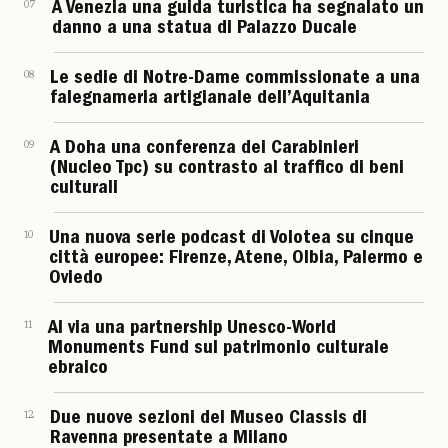
07
A Venezia una guida turistica ha segnalato un
danno a una statua di Palazzo Ducale
08
Le sedie di Notre-Dame commissionate a una
falegnameria artigianale dell’Aquitania
09
A Doha una conferenza dei Carabinieri
(Nucleo Tpc) su contrasto al traffico di beni
culturali
10
Una nuova serie podcast di Volotea su cinque
città europee: Firenze, Atene, Olbia, Palermo e
Oviedo
11
Al via una partnership Unesco-World
Monuments Fund sul patrimonio culturale
ebraico
12
Due nuove sezioni del Museo Classis di
Ravenna presentate a Milano