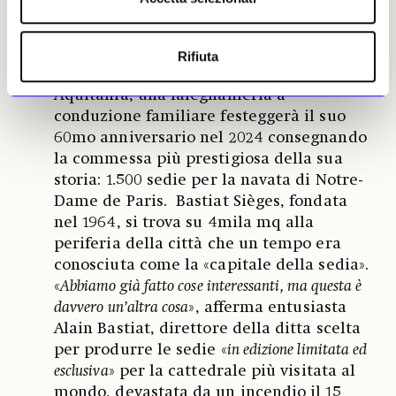
dell’Aquitania
A Hagetmau, cittadina nel dipartimento
Rifiuta
delle Landes nella regione della Nuova
Aquitania, una falegnameria a
conduzione familiare festeggerà il suo
60mo anniversario nel 2024 consegnando
la commessa più prestigiosa della sua
storia: 1.500 sedie per la navata di Notre-
Dame de Paris. Bastiat Sièges, fondata
nel 1964, si trova su 4mila mq alla
periferia della città che un tempo era
conosciuta come la «capitale della sedia».
«
Abbiamo già fatto cose interessanti, ma questa è
davvero un’altra cosa
», afferma entusiasta
Alain Bastiat, direttore della ditta scelta
per produrre le sedie «
in edizione limitata ed
esclusiva
» per la cattedrale più visitata al
mondo, devastata da un incendio il 15