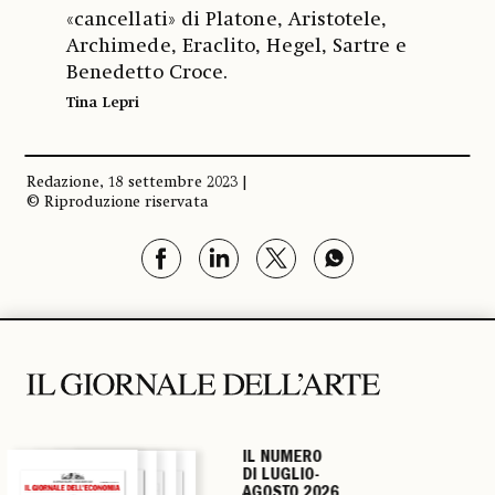
«cancellati» di Platone, Aristotele,
Archimede, Eraclito, Hegel, Sartre e
Benedetto Croce.
Tina Lepri
Redazione, 18 settembre 2023 |
© Riproduzione riservata
IL NUMERO
IL NUMERO
IL NUMERO
IL NUMERO
DI LUGLIO-
DI LUGLIO-
DI LUGLIO-
DI LUGLIO-
AGOSTO 2026
AGOSTO 2026
AGOSTO 2026
AGOSTO 2026