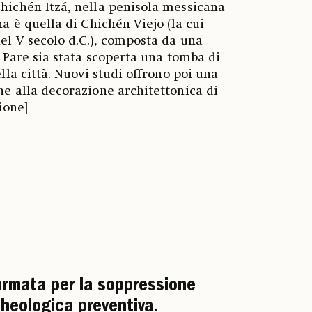
hichén Itzá, nella penisola messicana
na è quella di Chichén Viejo (la cui
el V secolo d.C.), composta da una
. Pare sia stata scoperta una tomba di
lla città. Nuovi studi offrono poi una
e alla decorazione architettonica di
ione]
larmata per la soppressione
rcheologica preventiva.