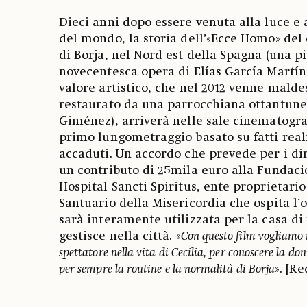
Dieci anni dopo essere venuta alla luce e a
del mondo, la storia dell’«Ecce Homo» del
di Borja, nel Nord est della Spagna (una p
novecentesca opera di Elías García Martí
valore artistico, che nel 2012 venne mald
restaurato da una parrocchiana ottantune
Giménez), arriverà nelle sale cinematogra
primo lungometraggio basato su fatti rea
accaduti. Un accordo che prevede per i di
un contributo di 25mila euro alla Fundaci
Hospital Sancti Spiritus, ente proprietario 
Santuario della Misericordia che ospita l
sarà interamente utilizzata per la casa di
gestisce nella città. «
Con questo film vogliamo
spettatore nella vita di Cecilia, per conoscere la d
per sempre la routine e la normalità di Borja
». [R