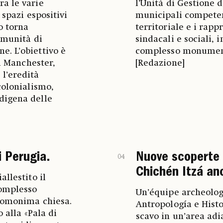
a le varie
l’Unità di Gestione d
 spazi espositivi
municipali compete
o torna
territoriale e i rap
omunità di
sindacali e sociali, 
. L’obiettivo è
complesso monumenta
di Manchester,
[Redazione]
l’eredità
colonialismo,
digena delle
i Perugia.
Nuove scoperte 
04
Chichén Itzá an
llestito il
complesso
Un’équipe archeologi
l’omonima chiesa.
Antropología e Hist
 alla «Pala di
scavo in un’area adi