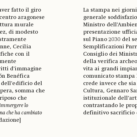
ver fatto il giro
La stampa nei giorni
 centro aragonese
generale soddisfazio
ittura murale
Ministro dell’Ambien
nez, di modesto
presentazione uffici
estramente
sul Piano 2030 del se
nne, Cecilia
Semplificazioni Pnrr
fiche con il
Consiglio dei Ministr
lmente
della verifica archeo
ritti d’immagine
vita ai grandi impian
ón Benéfica
comunicato stampa It
dell’edificio del
crede invece che sia
’opera, somma che
Cultura, Gennaro San
 riposo che
istituzionale dell’ar
 immergere lo
contrastando le prop
onna che ha cambiato
definitivo sacrificio
edazione]