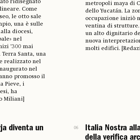
tato ridisegnato
metropoli maya di C
ù lineare. Come
dello Yucatán. La zo
eo, le otto sale
occupazione iniziò n
mpio, una è sulle
ventina di strutture
alla diocesi,
un alto dignitario de
pale» nel
nuova interpretazion
nizi ’300 mai
molti edifici. [Redaz
a Terra Santa, una
e realizzato nel
Inaugurato nel
 Hanno promosso il
a Pieve, i
esi, ha
o Miliani]
ja diventa un
Italia Nostra al
06
della verifica a