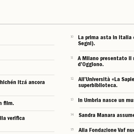
10
La prima asta in Italia 
Segni).
11
A Milano presentato il
d’Oggiono.
12
All’Università «La Sap
Chichén Itzá ancora
superbiblioteca.
13
In Umbria nasce un mus
 film.
14
Sandra Manara assume l
la verifica
15
Alla Fondazione Vaf nu