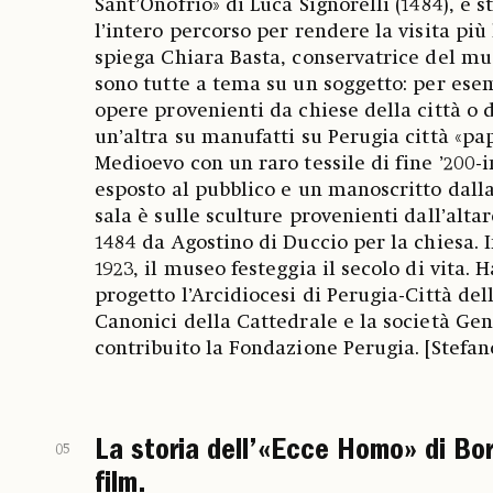
Sant’Onofrio» di Luca Signorelli (1484), è s
l’intero percorso per rendere la visita pi
spiega Chiara Basta, conservatrice del mus
sono tutte a tema su un soggetto: per ese
opere provenienti da chiese della città o d
un’altra su manufatti su Perugia città «pa
Medioevo con un raro tessile di fine ’200-i
esposto al pubblico e un manoscritto dall
sala è sulle sculture provenienti dall’altar
1484 da Agostino di Duccio per la chiesa. 
1923, il museo festeggia il secolo di vita.
progetto l’Arcidiocesi di Perugia-Città dell
Canonici della Cattedrale e la società Gen
contribuito la Fondazione Perugia. [Stefan
La storia dell’«Ecce Homo» di Bor
05
film.