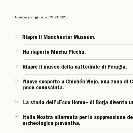
Giorno per giorno | 17 NOTIZIE
01
Riapre il Manchester Museum.
02
Ha riaperto Machu Picchu.
03
Riapre il museo della cattedrale di Perugia.
04
Nuove scoperte a Chichén Viejo, una zona di 
poco conosciuta.
05
La storia dell’«Ecce Homo» di Borja diventa un
06
Italia Nostra allarmata per la soppressione del
archeologica preventiva.