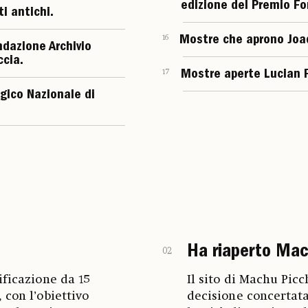
edizione del Premio Fo
i antichi.
16
Mostre che aprono Joaq
ndazione Archivio
ccia.
17
Mostre aperte Lucian 
ogico Nazionale di
Ha riaperto Mac
02
ificazione da 15
Il sito di Machu Picc
 con l’obiettivo
decisione concertata