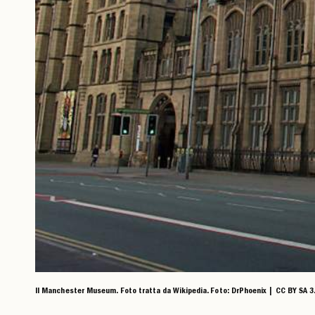
Il Manchester Museum. Foto tratta da Wikipedia. Foto: DrPhoenix | CC BY SA 3