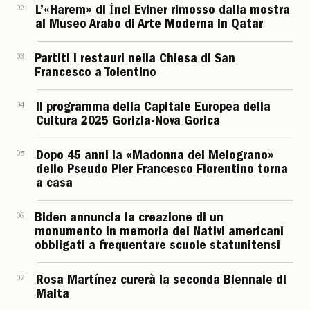
02
L’«Harem» di İnci Eviner rimosso dalla mostra
al Museo Arabo di Arte Moderna in Qatar
03
Partiti i restauri nella Chiesa di San
Francesco a Tolentino
04
Il programma della Capitale Europea della
Cultura 2025 Gorizia-Nova Gorica
05
Dopo 45 anni la «Madonna del Melograno»
dello Pseudo Pier Francesco Fiorentino torna
a casa
06
Biden annuncia la creazione di un
monumento in memoria dei Nativi americani
obbligati a frequentare scuole statunitensi
07
Rosa Martínez curerà la seconda Biennale di
Malta