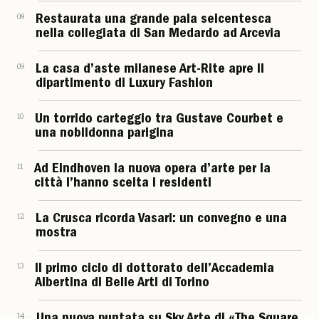
08
Restaurata una grande pala seicentesca
nella collegiata di San Medardo ad Arcevia
09
La casa d’aste milanese Art-Rite apre il
dipartimento di Luxury Fashion
10
Un torrido carteggio tra Gustave Courbet e
una nobildonna parigina
11
Ad Eindhoven la nuova opera d’arte per la
città l’hanno scelta i residenti
12
La Crusca ricorda Vasari: un convegno e una
mostra
13
Il primo ciclo di dottorato dell’Accademia
Albertina di Belle Arti di Torino
14
Una nuova puntata su Sky Arte di «The Square.