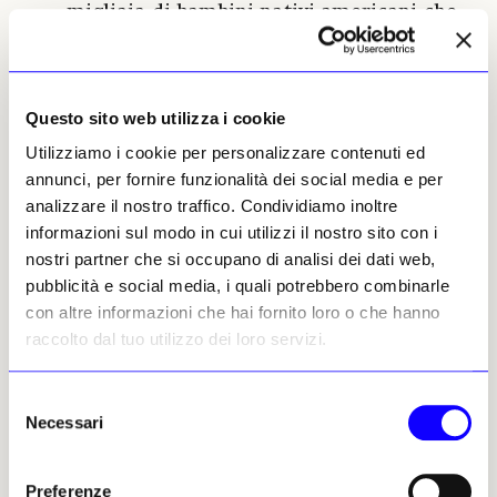
migliaia di bambini nativi americani che
tra l’inizio del XIX secolo e la metà del XX
sono stati strappati ai loro genitori e alle
loro comunità, privati della loro lingua e
Questo sito web utilizza i cookie
della loro cultura e assimilati con la forza
(e spesso abusati) in più di 400 scuole di
Utilizziamo i cookie per personalizzare contenuti ed
tutto il Paese. Il monumento sarà
annunci, per fornire funzionalità dei social media e per
installato presso l’ex Carlisle Indian
analizzare il nostro traffico. Condividiamo inoltre
Industrial School, in Pennsylvania, da cui
informazioni sul modo in cui utilizzi il nostro sito con i
sono passati circa 7.800 bambini indigeni
nostri partner che si occupano di analisi dei dati web,
di oltre 140 tribù tra la sua fondazione nel
pubblicità e social media, i quali potrebbero combinarle
1879 e la chiusura nel 1918. «
Designare l’ex
con altre informazioni che hai fornito loro o che hanno
campus della Carlisle School come sede per il
raccolto dal tuo utilizzo dei loro servizi.
monumento
, ha dichiarato Biden,
aiuterà a
garantire che questo vergognoso capitolo della
Selezione
storia americana non venga mai dimenticato o
Necessari
del
ripetuto
».
consenso
Benjamin Sutton
Preferenze