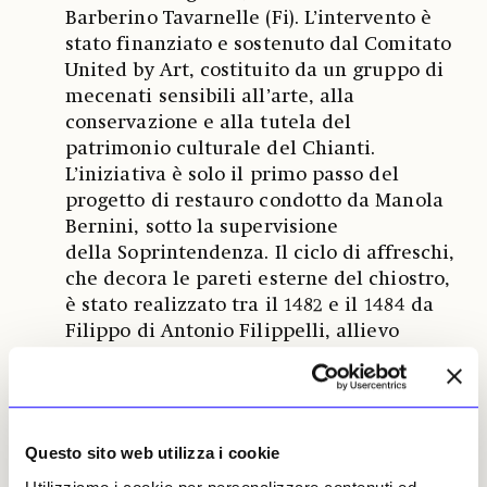
Barberino Tavarnelle (Fi). L’intervento è
stato finanziato e sostenuto dal Comitato
United by Art, costituito da un gruppo di
mecenati sensibili all’arte, alla
conservazione e alla tutela del
patrimonio culturale del Chianti.
L’iniziativa è solo il primo passo del
progetto di restauro condotto da Manola
Bernini, sotto la supervisione
della Soprintendenza. Il ciclo di affreschi,
che decora le pareti esterne del chiostro,
è stato realizzato tra il 1482 e il 1484 da
Filippo di Antonio Filippelli, allievo
di Domenico Ghirlandaio. I quadri
rappresentano nel dettaglio le tappe
salienti del percorso biografico di San
Benedetto, dalla fanciullezza alla morte,
Questo sito web utilizza i cookie
passando per il percorso monastico e i