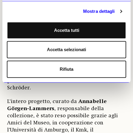
contemporanee; grandi sculture di Auguste
Rodin e Aristide Maillol si confrontano con
Mostra dettagli
calchi corporei degli anni Sessanta e
installazioni video di Marina Abramovic.
Accetta tutti
Il circuito si conclude nella rotonda con
un’opera commissionata per l’occasione: «The
Accetta selezionati
Breast Wishing Fountain From Grandma’s
Lab» (2026) di
Laure
Prouvost
, una fontana
dei desideri che risponde in modo singolare
Rifiuta
al luogo e al concept della mostra, resa
possibile dalla Fondazione Dr. Heinz H. O.
Schröder.
L’intero progetto, curato da
Annabelle
Görgen-Lammers
, responsabile della
collezione, è stato reso possibile grazie agli
Amici del Museo, in cooperazione con
l’Università di Amburgo, il Kmk, il