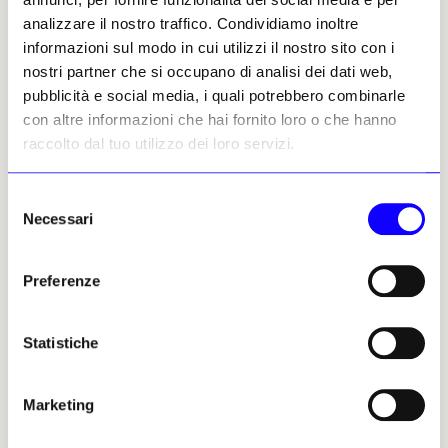
analizzare il nostro traffico. Condividiamo inoltre
Il percorso espositivo sviluppa
temi
informazioni sul modo in cui utilizzi il nostro sito con i
trasversali che connettono epoche lontane
:
nostri partner che si occupano di analisi dei dati web,
l’ideale classico dell’antichità viene esplorato
pubblicità e social media, i quali potrebbero combinarle
e messo in discussione attraverso
con altre informazioni che hai fornito loro o che hanno
accostamenti puntuali con opere del
raccolto dal tuo utilizzo dei loro servizi.
Novecento e del XXI secolo. Nella Sala delle
Colonne, originariamente dedicata alla dea
Atena e oggi sede del caffè del museo, il gufo
Selezione
Necessari
di una tetradramma greca incontra «Il gufo»
del
(1952) di Pablo Picasso.
consenso
Preferenze
Il fregio del Partenone che corre lungo il
soffitto della sala è stato restaurato e
illuminato per la prima volta. I calchi in gesso
Statistiche
ottocenteschi tratti da capolavori antichi,
ceduti all’Università di Amburgo nel 1980,
Marketing
tornano ora in prestito decennale. Ritratti
antichi dialogano con fotografie