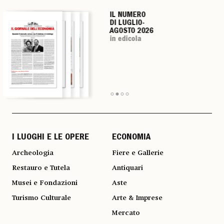
IL NUMERO
IL NUMERO
IL NUMERO
IL NUMERO
DI LUGLIO-
DI LUGLIO-
DI LUGLIO-
DI LUGLIO-
AGOSTO 2026
AGOSTO 2026
AGOSTO 2026
AGOSTO 2026
in edicola
in edicola
in edicola
in edicola
I LUOGHI E LE OPERE
ECONOMIA
Archeologia
Fiere e Gallerie
Restauro e Tutela
Antiquari
Musei e Fondazioni
Aste
Turismo Culturale
Arte & Imprese
Mercato