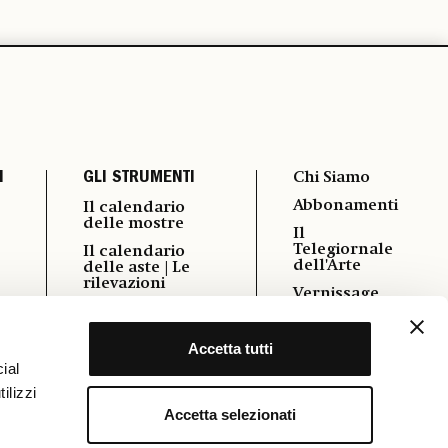
I
GLI STRUMENTI
Chi Siamo
Abbonamenti
Il calendario
delle mostre
Il
Telegiornale
Il calendario
dell'Arte
delle aste | Le
rilevazioni
Vernissage
i
Autori
Pubblicità
Podcast
Accetta tutti
Contatti
Power 100
ial
Cookie &
ilizzi
Policy
Osservatorio
Formazione
Accetta selezionati
FAQ