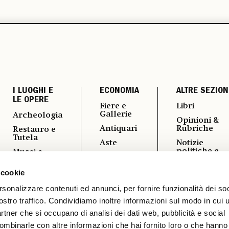
I LUOGHI E
ECONOMIA
ALTRE SEZION
LE OPERE
Fiere e
Libri
Gallerie
Archeologia
Opinioni &
Antiquari
Rubriche
Restauro e
Tutela
Aste
Notizie
politiche e
Musei e
Arte &
professional
Fondazioni
Imprese
 cookie
Fotografia
Turismo
Mercato
Culturale
Vedere a
rsonalizzare contenuti ed annunci, per fornire funzionalità dei soc
ostro traffico. Condividiamo inoltre informazioni sul modo in cui ut
Vernissage
partner che si occupano di analisi dei dati web, pubblicità e social
ombinarle con altre informazioni che hai fornito loro o che hanno