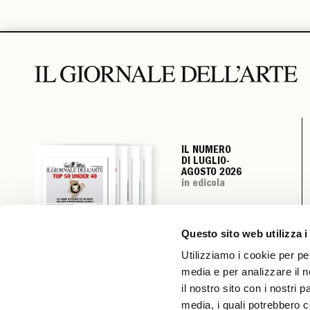
IL NUMERO
IL NUMERO
IL NUMERO
IL NUMERO
DI LUGLIO-
DI LUGLIO-
DI LUGLIO-
DI LUGLIO-
AGOSTO 2026
AGOSTO 2026
AGOSTO 2026
AGOSTO 2026
in edicola
in edicola
in edicola
in edicola
Questo sito web utilizza i
Utilizziamo i cookie per pe
media e per analizzare il n
il nostro sito con i nostri 
media, i quali potrebbero c