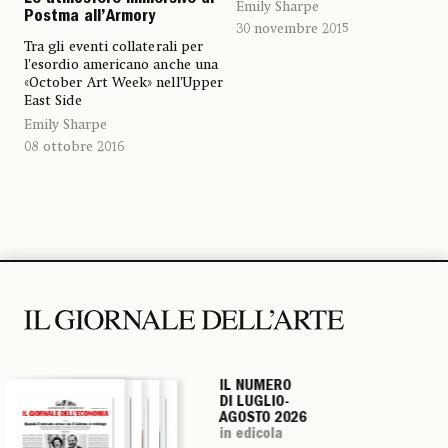
Le atmosfere immersive di
Emily Sharpe
Postma all’Armory
30 novembre 2015
Tra gli eventi collaterali per
l’esordio americano anche una
«October Art Week» nell’Upper
East Side
Emily Sharpe
08 ottobre 2016
IL NUMERO
IL NUMERO
IL NUMERO
IL NUMERO
DI LUGLIO-
DI LUGLIO-
DI LUGLIO-
DI LUGLIO-
AGOSTO 2026
AGOSTO 2026
AGOSTO 2026
AGOSTO 2026
in edicola
in edicola
in edicola
in edicola