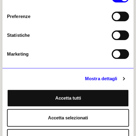
consenso
Preferenze
Emily Sharpe
Statistiche
Leggi i suoi articoli
Marketing
Altri articoli dell'autore
Mostra dettagli
Accetta tutti
Accetta selezionati
NEWS
RESTAURO E TUTELA
NEWS
L'Opera House
NOTIZIE POLITICHE E PROFESSIONALI