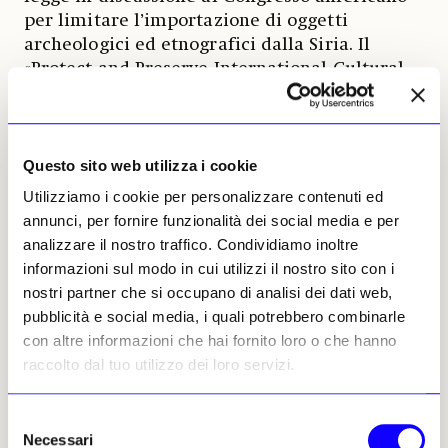
per limitare l’importazione di oggetti
archeologici ed etnografici dalla Siria. Il
«Protect and Preserve International Cultural
Property Act» interessa le opere «
illegalmente
rimosse dalla Siria a
partire dal 15 marzo 2011
». Dà al
presidente degli Stati Uniti il potere di
ritirare queste restrizioni se i proprietari o i
Questo sito web utilizza i cookie
custodi degli oggetti desiderano mandarli
Utilizziamo i cookie per personalizzare contenuti ed
temporaneamente in America per ragioni di
annunci, per fornire funzionalità dei social media e per
sicurezza. «
Spero che l’approvazione del protocollo
analizzare il nostro traffico. Condividiamo inoltre
possa aiutare questo progetto di legge
», afferma
informazioni sul modo in cui utilizzi il nostro sito con i
James Cuno.
nostri partner che si occupano di analisi dei dati web,
pubblicità e social media, i quali potrebbero combinarle
con altre informazioni che hai fornito loro o che hanno
Emily Sharpe, 11 dicembre
raccolto dal tuo utilizzo dei loro servizi.
2015 | © Riproduzione
riservata
Selezione
Necessari
del