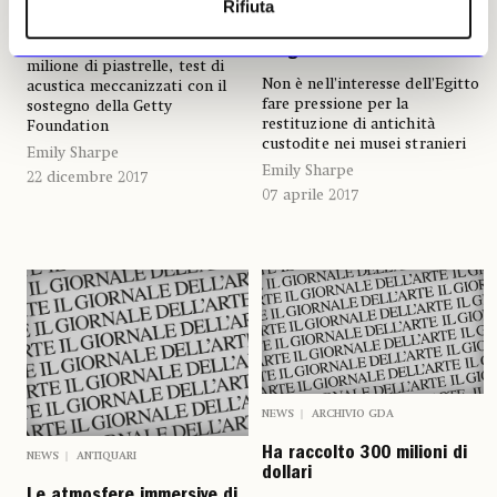
Rifiuta
all’avanguardia
Nefertiti, ambasciatrice
Per la conservazione di un
d’Egitto
milione di piastrelle, test di
Non è nell’interesse dell’Egitto
acustica meccanizzati con il
fare pressione per la
sostegno della Getty
restituzione di antichità
Foundation
custodite nei musei stranieri
Emily Sharpe
Emily Sharpe
22 dicembre 2017
07 aprile 2017
NEWS
ARCHIVIO GDA
Ha raccolto 300 milioni di
NEWS
ANTIQUARI
dollari