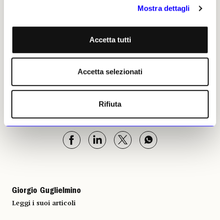
Mostra dettagli
cui centenario della nascita cade quest’anno e
che nell’estate del 2024 fu protagonista di una
ampia retrospettiva nella galleria di
Accetta tutti
Thaddaeus Ropac a Londra con capolavori
provenienti direttamente dalla Robert
Rauschenberg Foundation.
Accetta selezionati
Giorgio Guglielmino, 09
Rifiuta
gennaio 2025 | © Riproduzione
riservata
Giorgio Guglielmino
Leggi i suoi articoli