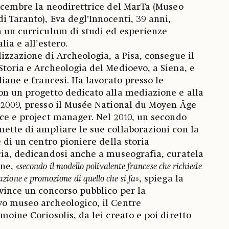
dicembre la neodirettrice del MarTa (Museo
i Taranto), Eva degl’Innocenti, 39 anni,
n un curriculum di studi ed esperienze
lia e all’estero.
izzazione di Archeologia, a Pisa, consegue il
Storia e Archeologia del Medioevo, a Siena, e
liane e francesi. Ha lavorato presso le
on un progetto dedicato alla mediazione e alla
 2009, presso il Musée National du Moyen Âge
ice e project manager. Nel 2010, un secondo
ette di ampliare le sue collaborazioni con la
e di un centro pioniere della storia
cia, dedicandosi anche a museografia, curatela
ne, «
secondo il modello polivalente francese che richiede
zazione e promozione di quello che si fa
», spiega la
 vince un concorso pubblico per la
vo museo archeologico, il Centre
moine Coriosolis, da lei creato e poi diretto