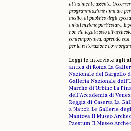
attualmente assente. Occorrerà
programmazione annuale per tut
medio, al pubblico degli speci
un’attenzione particolare. E p
non sia legata solo all’arche
contemporanea, aprendo così le
per la ristorazione dove organ
Leggi le interviste agli a
antica di Roma
La Galle
Nazionale del Bargello d
Galleria Nazionale dell’
Marche di Urbino
La Pin
dell'Accademia di Venez
Reggia di Caserta
La Gal
a Napoli
Le Gallerie degl
Mantova
Il Museo Archeo
Paestum
Il Museo Archeo