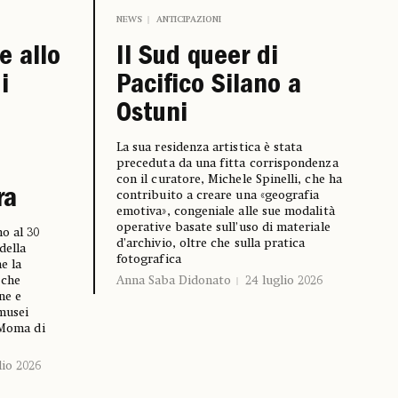
NEWS
ANTICIPAZIONI
Il Sud queer di
e allo
Pacifico Silano a
i
Ostuni
à
La sua residenza artistica è stata
preceduta da una fitta corrispondenza
con il curatore, Michele Spinelli, che ha
ra
contribuito a creare una «geografia
emotiva», congeniale alle sue modalità
operative basate sull’uso di materiale
o al 30
d’archivio, oltre che sulla pratica
della
fotografica
e la
Anna Saba Didonato
24 luglio 2026
 che
ne e
 musei
 Moma di
lio 2026