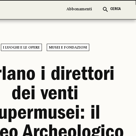
Abbonamenti
Abbonamenti
CERCA
CERCA
I LUOGHI E LE OPERE
MUSEI E FONDAZIONI
lano i direttori
dei venti
upermusei: il
eo Archeologico