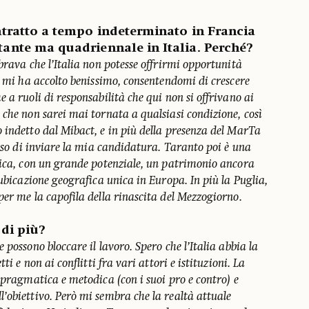
tratto a tempo indeterminato in Francia
nte ma quadriennale in Italia. Perché?
brava che l’Italia non potesse offrirmi opportunità
, mi ha accolto benissimo, consentendomi di crescere
 a ruoli di responsabilità che qui non si offrivano ai
che non sarei mai tornata a qualsiasi condizione, così
 indetto dal Mibact, e in più della presenza del MarTa
ciso di inviare la mia candidatura. Taranto poi è una
rica, con un grande potenziale, un patrimonio ancora
’ubicazione geografica unica in Europa. In più la Puglia,
er me la capofila della rinascita del Mezzogiorno.
 di più?
possono bloccare il lavoro. Spero che l’Italia abbia la
ti e non ai conflitti fra vari attori e istituzioni. La
 pragmatica e metodica (con i suoi pro e contro) e
’obiettivo. Però mi sembra che la realtà attuale