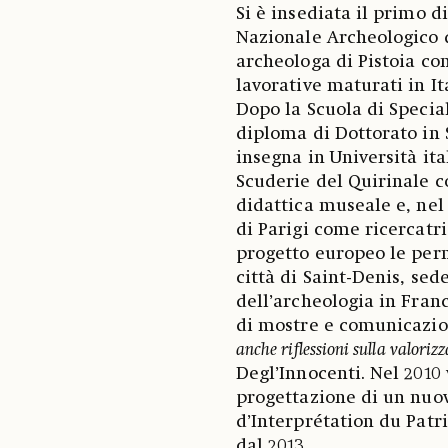
Si è insediata il primo 
Nazionale Archeologico d
archeologa di Pistoia co
lavorative maturati in Ita
Dopo la Scuola di Special
diploma di Dottorato in 
insegna in Università ita
Scuderie del Quirinale c
didattica museale e, nel
di Parigi come ricercatr
progetto europeo le perm
città di Saint-Denis, sed
dell’archeologia in Fran
di mostre e comunicazio
anche riflessioni sulla valoriz
Degl’Innocenti. Nel 2010
progettazione di un nuo
d’Interprétation du Patri
dal 2013.