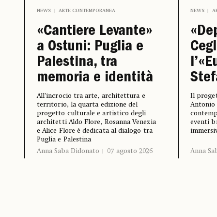
NEWS
ARTE CONTEMPORANEA
NEWS
A
«Cantiere Levante»
«Dep
a Ostuni: Puglia e
Cegl
Palestina, tra
l’«E
memoria e identità
Stef
All’incrocio tra arte, architettura e
Il proge
territorio, la quarta edizione del
Antonio 
progetto culturale e artistico degli
contempo
architetti Aldo Flore, Rosanna Venezia
eventi br
e Alice Flore è dedicata al dialogo tra
immersi
Puglia e Palestina
Anna Saba Didonato
07 agosto 2026
Anna Sa