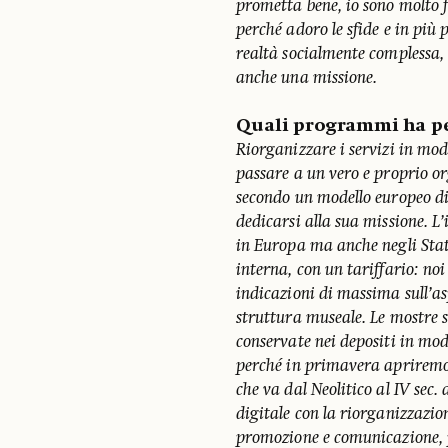
prometta bene, io sono molto f
perché adoro le sfide e in più 
realtà socialmente complessa, 
anche una missione.
Quali programmi ha pe
Riorganizzare i servizi in mo
passare a un vero e proprio 
secondo un modello europeo di 
dedicarsi alla sua missione. L
in Europa ma anche negli Stat
interna, con un tariffario: no
indicazioni di massima sull’as
struttura museale. Le mostre s
conservate nei depositi in mo
perché in primavera apriremo 
che va dal Neolitico al IV sec. 
digitale con la riorganizzazion
promozione e comunicazione, 