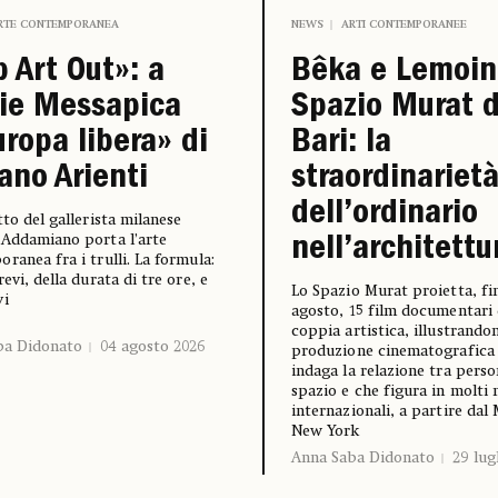
RTE CONTEMPORANEA
NEWS
ARTI CONTEMPORANEE
 Art Out»: a
Bêka e Lemoin
ie Messapica
Spazio Murat d
uropa libera» di
Bari: la
ano Arienti
straordinariet
dell’ordinario
tto del gallerista milanese
Addamiano porta l’arte
nell’architettu
ranea fra i trulli. La formula:
evi, della durata di tre ore, e
Lo Spazio Murat proietta, fin
vi
agosto, 15 film documentari 
coppia artistica, illustrandon
ba Didonato
04 agosto 2026
produzione cinematografica
indaga la relazione tra perso
spazio e che figura in molti
internazionali, a partire dal
New York
Anna Saba Didonato
29 lug