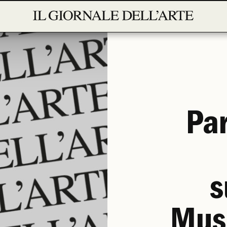
Par
s
Mus