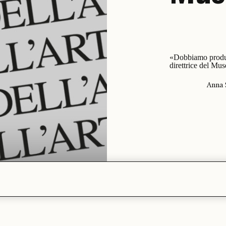
«Dobbiamo produrr
direttrice del Mu
Anna 