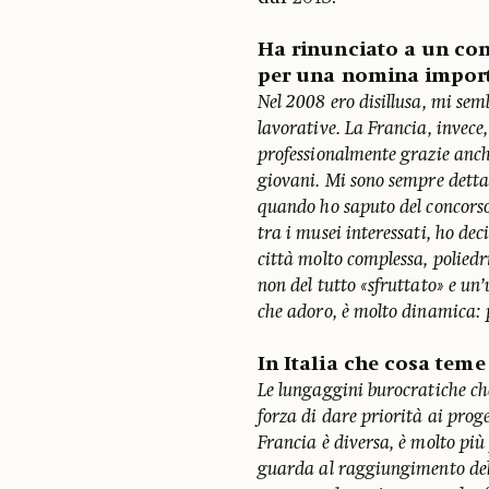
Ha rinunciato a un con
per una nomina importa
Nel 2008 ero disillusa, mi sem
lavorative. La Francia, invece
professionalmente grazie anche
giovani. Mi sono sempre detta 
quando ho saputo del concorso
tra i musei interessati, ho de
città molto complessa, polied
non del tutto «sfruttato» e un
che adoro, è molto dinamica: p
In Italia che cosa teme
Le lungaggini burocratiche che 
forza di dare priorità ai proget
Francia è diversa, è molto più
guarda al raggiungimento dell