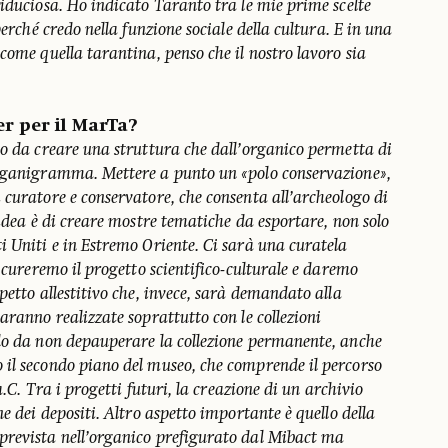
iduciosa. Ho indicato Taranto tra le mie prime scelte
perché credo nella funzione sociale della cultura. E in una
come quella tarantina, penso che il nostro lavoro sia
r per il MarTa?
do da creare una struttura che dall’organico permetta di
organigramma. Mettere a punto un «polo conservazione»,
curatore e conservatore, che consenta all’archeologo di
’idea è di creare mostre tematiche da esportare, non solo
i Uniti e in Estremo Oriente. Ci sarà una curatela
i cureremo il progetto scientifico-culturale e daremo
petto allestitivo che, invece, sarà demandato alla
aranno realizzate soprattutto con le collezioni
do da non depauperare la collezione permanente, anche
il secondo piano del museo, che comprende il percorso
a.C. Tra i progetti futuri, la creazione di un archivio
e dei depositi. Altro aspetto importante è quello della
prevista nell’organico prefigurato dal Mibact ma