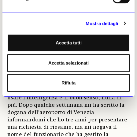
confronti del cittadino. La risposta che ho
ricevuto, devo dire almeno con notevole
sollecitudine, era che rimettevano la mia
Mostra dettagli
segnalazione alla dogana di Venezia perché la
direzione delle entrate non aveva gli elementi
per determinare la questione, quando bastava
Accetta tutti
solo del buon senso per capire che acquerelli
del XVIII secolo con provenienza importante
non possono non avere interesse artistico-
Accetta selezionati
culturale ecc.
Rifiuta
Non c’è bisogno di farselo dire da alcun
esperto o supposto tale, è lapalissiano, basta
usare l’intelligenza e il buon senso, nulla di
più. Dopo qualche settimana mi ha scritto la
dogana dell’aeroporto di Venezia
informandomi che ho tre anni per presentare
una richiesta di riesame, ma mi negava il
nome del funzionario che ha gestito la