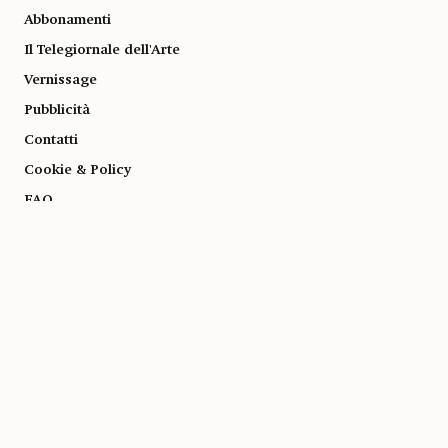
Abbonamenti
Il Telegiornale dell'Arte
Vernissage
Pubblicità
Contatti
Cookie & Policy
FAQ
© 1983-2026 SOCIETÀ EDITRICE ALLEMANDI A R.L. | Piazza Emanuele Filiberto, 13
10122 Torino | TEL. +39.011.819.9111 | P.IVA 13153930014
SOCIAL