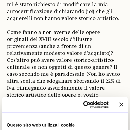
mi è stato richiesto di modificare la mia
autocertificazione dichiarando (io!) che gli
acquerelli non hanno valore storico artistico.
Come fanno a non averne delle opere
originali del XVIII secolo d’illustre
provenienza (anche a fronte di un
relativamente modesto valore d’acquisto)?
Cos’altro può avere valore storico-artistico-
culturale se non oggetti di questo genere? Il
caso secondo me è paradossale. Non ho avuto
altra scelta che sdoganare sborsando il 22% di
Iva, rinnegando assurdamente il valore
storico artistico delle opere e, voglio
aggiungere, nonostante la rarità del soggetto
botanico scientifico che qualsiasi esperto
riconoscerebbe senza esitazione.
Questo sito web utilizza i cookie
Ho chiesto più volte all’intermediario di avere