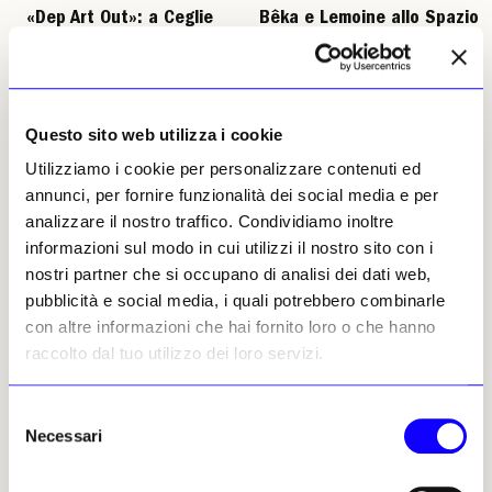
«Dep Art Out»: a Ceglie
Bêka e Lemoine allo Spazio
Messapica l’«Europa
Murat di Bari: la
libera» di Stefano Arienti
straordinarietà
dell’ordinario
Il progetto del gallerista
nell’architettura
milanese Antonio Addamiano
porta l’arte contemporanea
Lo Spazio Murat proietta, fino
Questo sito web utilizza i cookie
fra i trulli. La formula: eventi
al 30 agosto, 15 film
Utilizziamo i cookie per personalizzare contenuti ed
brevi, della durata di tre ore, e
documentari della coppia
immersivi
artistica, illustrandone la
annunci, per fornire funzionalità dei social media e per
produzione cinematografica
analizzare il nostro traffico. Condividiamo inoltre
che indaga la relazione tra
Anna Saba Didonato
informazioni sul modo in cui utilizzi il nostro sito con i
persone e spazio e che figura
04 agosto 2026
in molti musei internazionali,
nostri partner che si occupano di analisi dei dati web,
a partire dal Moma di New
pubblicità e social media, i quali potrebbero combinarle
York
con altre informazioni che hai fornito loro o che hanno
Anna Saba Didonato
raccolto dal tuo utilizzo dei loro servizi.
29 luglio 2026
Selezione
Necessari
del
consenso