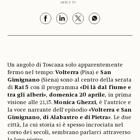
ARTE E TV
Un angolo di Toscana solo apparentemente
fermo nel tempo:
Volterra
(Pisa) e
San
Gimignano
(Siena) sono al centro della serata
di
Rai 5
con il programma
«Di là dal fiume e
tra gli alberi»
,
domenica 20 aprile
, in prima
visione alle 21,15.
Monica Ghezzi
, è l’autrice e
la voce narrante dell’episodio
«Volterra e San
Gimignano, di Alabastro e di Pietra»
. Le due
città, la cui storia si è spesso incrociata nel
corso dei secoli, sembrano parlarci attraverso
le loro pietre.