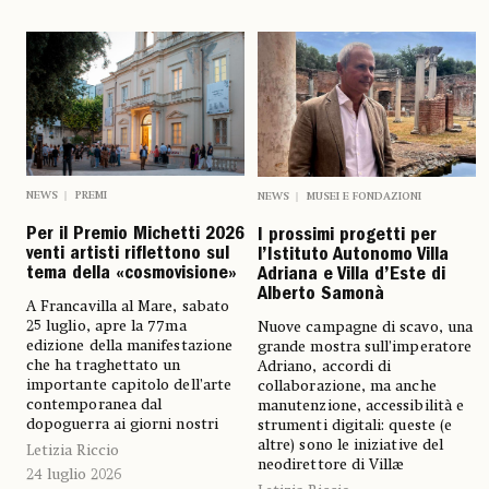
NEWS
PREMI
NEWS
MUSEI E FONDAZIONI
Per il Premio Michetti 2026
I prossimi progetti per
venti artisti riflettono sul
l’Istituto Autonomo Villa
tema della «cosmovisione»
Adriana e Villa d’Este di
Alberto Samonà
A Francavilla al Mare, sabato
25 luglio, apre la 77ma
Nuove campagne di scavo, una
edizione della manifestazione
grande mostra sull’imperatore
che ha traghettato un
Adriano, accordi di
importante capitolo dell’arte
collaborazione, ma anche
contemporanea dal
manutenzione, accessibilità e
dopoguerra ai giorni nostri
strumenti digitali: queste (e
altre) sono le iniziative del
Letizia Riccio
neodirettore di Villæ
24 luglio 2026