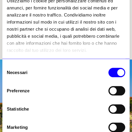
in tutto il mondo. L’autrice Rai Monica Ghezzi
Utilizziamo i cookie per personalizzare contenuti ed
è andata a San Gimignano per farsi
annunci, per fornire funzionalità dei social media e per
raccontare la loro lunga storia.
analizzare il nostro traffico. Condividiamo inoltre
informazioni sul modo in cui utilizzi il nostro sito con i
«Di là dal fiume e tra gli alberi» è prodotto da
nostri partner che si occupano di analisi dei dati web,
Rai Cultura. Le puntate, dopo la messa in
pubblicità e social media, i quali potrebbero combinarle
onda, sono disponibili su Rai Play nella pagina
con altre informazioni che hai fornito loro o che hanno
dedicata al programma.
raccolto dal tuo utilizzo dei loro servizi.
Selezione
Necessari
del
consenso
Preferenze
Statistiche
Marketing