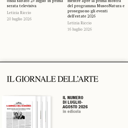
onda sabato 25 luglio in prima
mentre apre la prima mostra
serata televisiva
del programma MuseoNatura e
proseguono gli eventi
Letizia Riccio
dell’estate 2026
20 luglio 2026
Letizia Riccio
16 luglio 2026
IL NUMERO
IL NUMERO
IL NUMERO
IL NUMERO
DI LUGLIO-
DI LUGLIO-
DI LUGLIO-
DI LUGLIO-
AGOSTO 2026
AGOSTO 2026
AGOSTO 2026
AGOSTO 2026
in edicola
in edicola
in edicola
in edicola