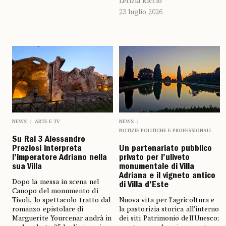
Letizia Riccio
23 luglio 2026
NEWS
ARTE E TV
NEWS
NOTIZIE POLITICHE E PROFESSIONALI
Su Rai 3 Alessandro
Preziosi interpreta
Un partenariato pubblico
l’imperatore Adriano nella
privato per l’uliveto
sua Villa
monumentale di Villa
Adriana e il vigneto antico
Dopo la messa in scena nel
di Villa d’Este
Canopo del monumento di
Tivoli, lo spettacolo tratto dal
Nuova vita per l’agricoltura e
romanzo epistolare di
la pastorizia storica all’interno
Marguerite Yourcenar andrà in
dei siti Patrimonio dell’Unesco;