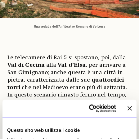
Una veduta dell’Anfiteatro Romano di Volterra
Le telecamere di Rai 5 si spostano, poi, dalla
Val di Cecina
alla
Val d’Elsa
, per arrivare a
San Gimignano; anche questa è una città in
pietra, caratterizzata dalle sue
quattordici
torri
che nel Medioevo erano più di settanta.
In questo scenario rimasto fermo nel tempo,
tanto da essere dichiarato
Patrimonio
dell’Unesco
, un trio di galleristi aprì ormai
trentacinque anni fa uno spazio nell’ex sede
di un cinema. È la
Galleria Continua
, che,
Questo sito web utilizza i cookie
partendo dalla cittadina toscana, ora ha sedi