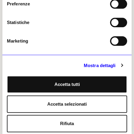
Preferenze
Statistiche
Marketing
NEWS
ARTE & IMPRESE
NEWS
ARTE & IMPRESE
Mostra dettagli
Una mangrovia di 5 metri
Fondation Valmont a
tra i filari di Ca’ del Bosco
Venezia. Il sogno e la
visione di Didier Guillon
Binta Diaw vince la seconda
Accetta tutti
edizione del Premio Scultura
A Palazzo Bonvicini, tra nuovi
Ca’ del Bosco, l’opera in
modelli di mecenatismo
bronzo, realizzata nella
internazionale, Didier Guillon
Accetta selezionati
fonderia Fratelli Bonisoli di
racconta la Fondation
Milano, si inserisce nel parco
Valmont: un progetto che va
popolato da opere di Arnaldo
dalle mostre alla meditazione,
Pomodor, Stefano
dalle residenze al cinema, al
Rifiuta
Bombardieri, Cracking Art e
sostegno alle pratiche
molti altri artisti
artigianali