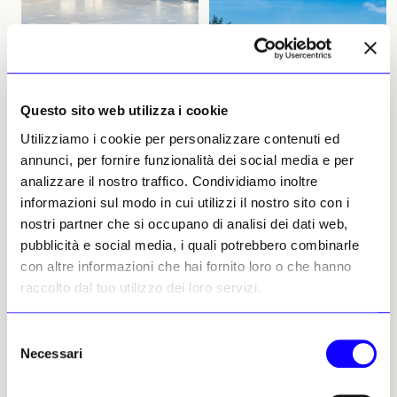
Questo sito web utilizza i cookie
NEWS
ARTE & IMPRESE
NEWS
ARTE & IMPRESE
Utilizziamo i cookie per personalizzare contenuti ed
annunci, per fornire funzionalità dei social media e per
Per Sice Previt l’arte è un
Investire in arte, produrre
esercizio di visione
cultura
analizzare il nostro traffico. Condividiamo inoltre
informazioni sul modo in cui utilizzi il nostro sito con i
La prima tappa dell’«Arte &
Lunedì 22 giugno Sice Previt
nostri partner che si occupano di analisi dei dati web,
Imprese Road Show» da Sice
ha ospitato la prima tappa di
Previt racconta un’idea di
ARTE E IMPRESE ROADSHOW,
pubblicità e social media, i quali potrebbero combinarle
impresa che vede nell’arte un
il ciclo di incontri promossi da
con altre informazioni che hai fornito loro o che hanno
alleato naturale della
«Il Giornale dell’Arte» dedicato
raccolto dal tuo utilizzo dei loro servizi.
manifattura: creatività, visione
alle aziende che fanno della
e capacità di immaginare il
cultura una leva strategica
futuro come patrimonio
Nicola Zanella
Selezione
condiviso tra artisti e aziende
23 giugno 2026
Necessari
del
Nicola Zanella
29 giugno 2026
consenso