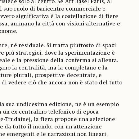
isiede solo al centro. Se Art Basel Paris, al
l suo ruolo di baricentro commerciale e
vero significativa è la costellazione di fiere
essa, animano la città con visioni alternative e
tonome.
are, né residuale. Si tratta piuttosto di spazi
re più strategici, dove la sperimentazione è
reale e la pressione della conferma si allenta.
gano la centralità, ma la completano e la
ture plurali, prospettive decentrate, e
à di vedere ciò che ancora non è stato del tutto
lla sua undicesima edizione, ne è un esempio
n un ex centralino telefonico di epoca
re-Trudaine), la fiera propone una selezione
ie da tutto il mondo, con un’attenzione
he emergenti e le narrazioni non lineari.