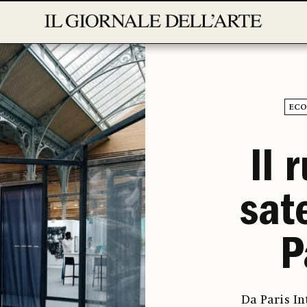
ECO
Il 
sat
P
Da Paris I