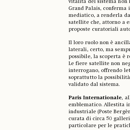
vitalità del sistema non r
Grand Palais, conferma i
mediatico, a renderla dav
satellite che, attorno a 
proposte curatoriali au
Il loro ruolo non è ancill
laterali, certo, ma semp
possibile, la scoperta è 
Le fiere satellite non ne
interrogano, offrendo let
soprattutto la possibilit
validato dal sistema.
Paris Internationale
, a
emblematico. Allestita i
industriale (Poste Bergè
curata di circa 50 galler
particolare per le pratic