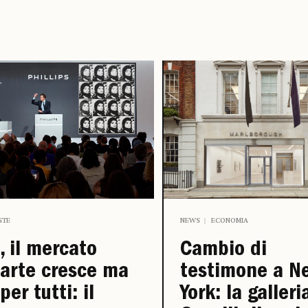
STE
NEWS
ECONOMIA
, il mercato
Cambio di
’arte cresce ma
testimone a N
per tutti: il
York: la galleri