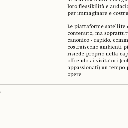
loro flessibilità e audac
per immaginare e costrui
Le piattaforme satellite 
contenuto, ma soprattutt
canonico - rapido, comme
costruiscono ambienti più
risiede proprio nella cap
offrendo ai visitatori (co
appassionati) un tempo p
opere.
a