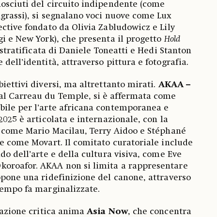
osciuti del circuito indipendente (come
grassi), si segnalano voci nuove come Lux
ective fondato da Olivia Zabludowicz e Lily
gi e New York), che presenta il progetto
Hold
 stratificata di Daniele Toneatti e Hedi Stanton
dell’identità, attraverso pittura e fotografia.
iettivi diversi, ma altrettanto mirati.
AKAA –
 al Carreau du Temple, si è affermata come
bile per l’arte africana contemporanea e
2025 è articolata e internazionale, con la
i come Mario Macilau, Terry Aidoo e Stéphané
ie come Movart. Il comitato curatoriale include
do dell’arte e della cultura visiva, come Eve
oroafor. AKAA non si limita a rappresentare
opone una ridefinizione del canone, attraverso
tempo fa marginalizzate.
ocazione critica anima
Asia Now
, che concentra