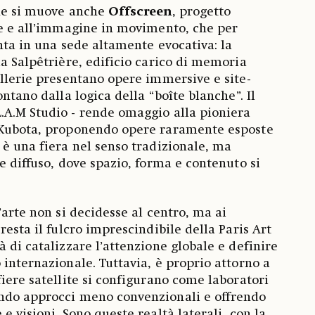
one si muove anche
Offscreen
, progetto
ne e all’immagine in movimento, che per
nta in una sede altamente evocativa: la
la Salpêtrière, edificio carico di memoria
allerie presentano opere immersive e site-
ontano dalla logica della “boîte blanche”. Il
.A.M Studio - rende omaggio alla pioniera
 Kubota, proponendo opere raramente esposte
 è una fiera nel senso tradizionale, ma
e diffuso, dove spazio, forma e contenuto si
’arte non si decidesse al centro, ma ai
resta il fulcro imprescindibile della Paris Art
 di catalizzare l’attenzione globale e definire
 internazionale. Tuttavia, è proprio attorno a
fiere satellite si configurano come laboratori
ndo approcci meno convenzionali e offrendo
e visioni. Sono queste realtà laterali, con la