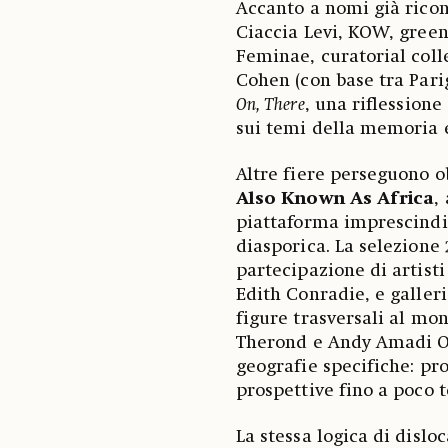
Accanto a nomi già ricon
Ciaccia Levi, KOW, green
Feminae, curatorial coll
Cohen (con base tra Pari
On, There
, una riflessione
sui temi della memoria e 
Altre fiere perseguono ob
Also Known As Africa
,
piattaforma imprescindi
diasporica. La selezione 
partecipazione di artist
Edith Conradie, e galler
figure trasversali al mon
Therond e Andy Amadi Ok
geografie specifiche: pr
prospettive fino a poco 
La stessa logica di disl