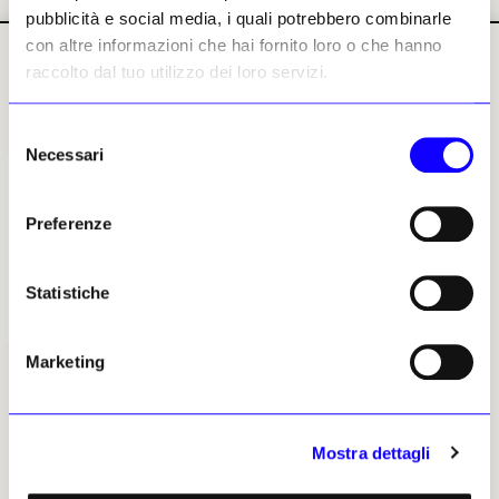
pubblicità e social media, i quali potrebbero combinarle
con altre informazioni che hai fornito loro o che hanno
raccolto dal tuo utilizzo dei loro servizi.
Selezione
Necessari
del
IL NUMERO
IL NUMERO
IL NUMERO
IL NUMERO
DI LUGLIO-
DI LUGLIO-
DI LUGLIO-
DI LUGLIO-
consenso
AGOSTO 2026
AGOSTO 2026
AGOSTO 2026
AGOSTO 2026
in edicola
in edicola
in edicola
in edicola
Preferenze
Statistiche
Marketing
I LUOGHI E LE OPERE
ECONOMIA
Mostra dettagli
Archeologia
Fiere e Gallerie