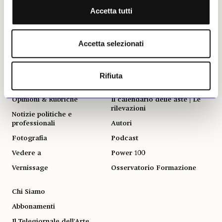
Restauro e Tutela
Antiquari
Accetta tutti
Musei e Fondazioni
Aste
Turismo Culturale
Arte & Imprese
Accetta selezionati
Mercato
ALTRE SEZIONI
GLI STRUMENTI
Rifiuta
Libri
Il calendario delle mostre
Opinioni & Rubriche
Il calendario delle aste | Le
rilevazioni
Notizie politiche e
professionali
Autori
Fotografia
Podcast
Vedere a
Power 100
Vernissage
Osservatorio Formazione
Chi Siamo
Abbonamenti
Il Telegiornale dell'Arte