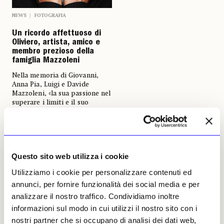
NEWS
FOTOGRAFIA
Un ricordo affettuoso di
Oliviero, artista, amico e
membro prezioso della
famiglia Mazzoleni
Nella memoria di Giovanni,
Anna Pia, Luigi e Davide
Mazzoleni, «la sua passione nel
superare i limiti e il suo
incrollabile impegno verso la
verità, la bellezza e il
cambiamento sociale andavano
ben oltre la sua arte,
rendendolo una presenza
Questo sito web utilizza i cookie
amata nelle nostre vite»
Giovanni, Anna Pia, Luigi e
Utilizziamo i cookie per personalizzare contenuti ed
Davide Mazzoleni
annunci, per fornire funzionalità dei social media e per
01 febbraio 2025
analizzare il nostro traffico. Condividiamo inoltre
informazioni sul modo in cui utilizzi il nostro sito con i
nostri partner che si occupano di analisi dei dati web,